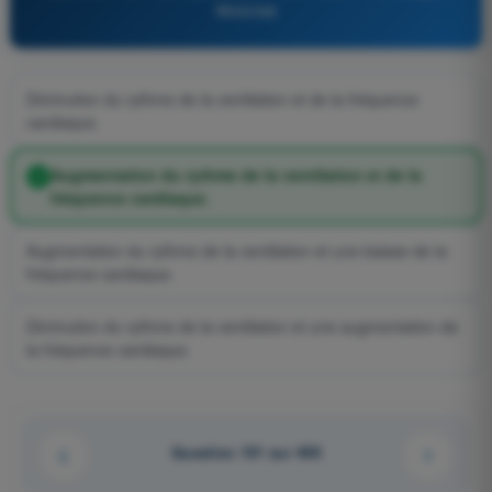
Motorisé
Diminution du rythme de la ventilation et de la fréquence
cardiaque.
Augmentation du rythme de la ventilation et de la
fréquence cardiaque.
Augmentation du rythme de la ventilation et une baisse de la
fréquence cardiaque.
Diminution du rythme de la ventilation et une augmentation de
la fréquence cardiaque.
Question 101 sur 409