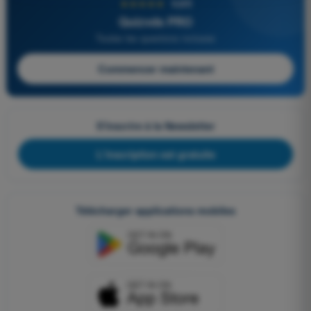
★★★★★
4,6/5
Quizvds PRO
Toutes les questions incluses
Commencer maintenant
S'inscrire à la Newsletter
L'inscription est gratuite
Télécharger applications mobiles