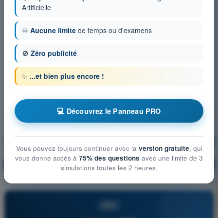
Artificielle
♾️
Aucune limite
de temps ou d'examens
🚫
Zéro publicité
✨
...et bien plus encore !
💻 Découvrez le Panneau PRO
Aérodynamique
S'entraîner !
Vous pouvez toujours continuer avec la
version gratuite
, qui
vous donne accès à
75% des questions
avec une limite de 3
Explication de la question
🔒
PRO
simulations toutes les 2 heures.
PRO