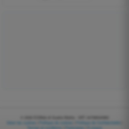
© 2026
EGWeb di Guatta Mattia - VAT: 04768540983
Gérer les cookies
|
Politique de cookies
|
Politique de Confidentialité
|
Termes et conditions
|
Partenaires
|
À propos