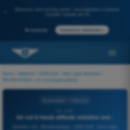
Découvrez notre nouveau portail : une préparation à l'examen
✨
complète, boostée par l'IA
→
Se connecter
Commencer maintenant
Home
>
Matières
>
QCM ULM - Ultra Léger Motorisé
>
Aérodynamique
>
Un vol à haute altitude entraîne une :
Aérodynamique
4 Réponses
102 - ULM -
Un vol à haute altitude entraîne une :
Question 102 - Aérodynamique - QCM ULM - Ultra Léger