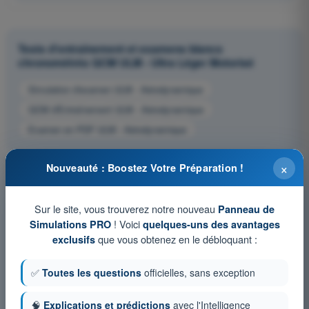
Tests d'entraînement et examens blancs
chronométrés QCM ULM - Ultra Léger Motorisé
Simulation d'examen ULM - Aérodynamique
QCM d'Entraînement ULM - Aérodynamique
Examen en PDF ULM - Aérodynamique
×
Nouveauté : Boostez Votre Préparation !
Sur le site, vous trouverez notre nouveau
Panneau de
! Voici
Simulations PRO
quelques-uns des avantages
que vous obtenez en le débloquant :
exclusifs
✅
Toutes les questions
officielles, sans exception
🧠
Explications et prédictions
avec l'Intelligence