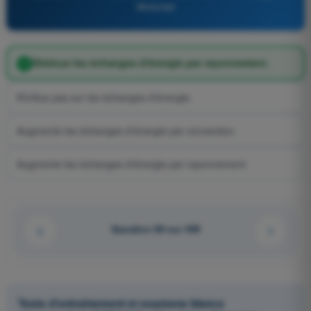
Motorisé
Diminue les échanges d'énergie par rayonnement.
N'influe pas sur les échanges d'énergie.
Augmente les échanges d'énergie par convection.
Augmente les échanges d'énergie par rayonnement.
Question 88 sur 409
Tests d'entraînement et examens blancs