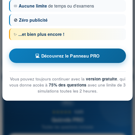
♾️
Aucune limite
de temps ou d'examens
🚫
Zéro publicité
✨
...et bien plus encore !
💻 Découvrez le Panneau PRO
Aérodynamique
S'entraîner !
Explication de la question
🔒
PRO
Vous pouvez toujours continuer avec la
version gratuite
, qui
vous donne accès à
75% des questions
avec une limite de 3
simulations toutes les 2 heures.
PRO
★★★★★
4,6/5
Quizvds PRO
Toutes les questions incluses