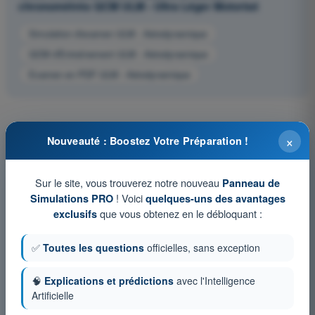
chronométrés QCM ULM - Ultra Léger Motorisé
Simulation d'examen ULM - Aérodynamique
QCM d'Entraînement ULM - Aérodynamique
Examen en PDF ULM - Aérodynamique
×
Nouveauté : Boostez Votre Préparation !
Sur le site, vous trouverez notre nouveau
Panneau de
! Voici
Simulations PRO
quelques-uns des avantages
que vous obtenez en le débloquant :
exclusifs
✅
Toutes les questions
officielles, sans exception
🧠
Explications et prédictions
avec l'Intelligence
Artificielle