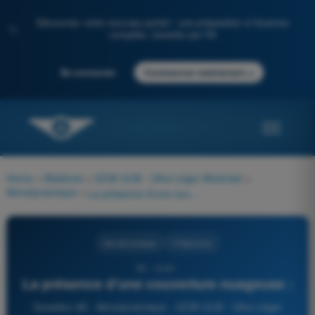
Découvrez notre nouveau portail : une préparation à l'examen
✨
complète, boostée par l'IA
→
Se connecter
Commencer maintenant
Home
>
Matières
>
QCM ULM - Ultra Léger Motorisé
>
Aérodynamique
>
La présence d'une couverture nuageuse :
Aérodynamique
4 Réponses
89 - ULM -
La présence d'une couverture nuageuse :
Question 89 - Aérodynamique - QCM ULM - Ultra Léger