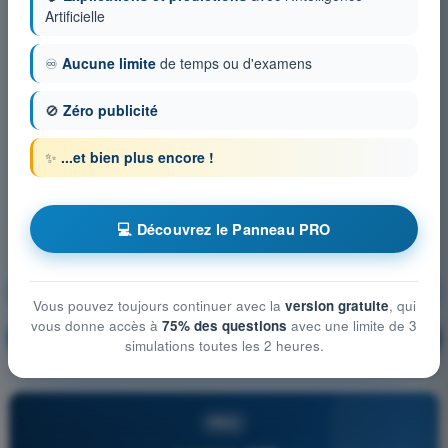
Artificielle
♾️
Aucune limite
de temps ou d'examens
🚫
Zéro publicité
✨
...et bien plus encore !
💻 Découvrez le Panneau PRO
Performances et Limitations de l'Aéronef
Vous pouvez toujours continuer avec la
version gratuite
, qui
vous donne accès à
75% des questions
avec une limite de 3
S'entraîner !
Explication de la question
🔒
PRO
simulations toutes les 2 heures.
PRO