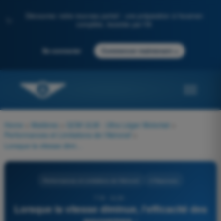
Découvrez notre nouveau portail : une préparation à l'examen
✨
complète, boostée par l'IA
→
Se connecter
Commencer maintenant
Home
>
Matières
>
QCM ULM - Ultra Léger Motorisé
>
Performances et Limitations de l'Aéronef
>
Lorsque la vitesse diminue, l'efficacité des gouvernes :
Performances et Limitations de l'Aéronef
4 Réponses
718 - ULM -
Lorsque la vitesse diminue, l'efficacité des
gouvernes :