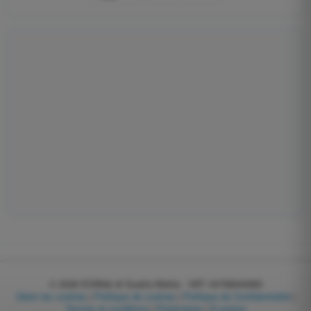
© 2026
EGWeb di Guatta Mattia - VAT: 04768540983
Gérer les cookies
|
Politique de cookies
|
Politique de Confidentialité
|
Termes et conditions
|
Partenaires
|
À propos