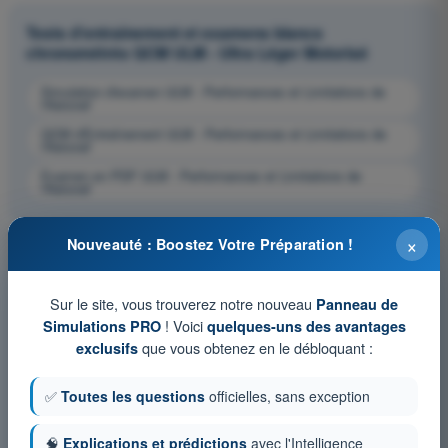
Tests d'entraînement et examens blancs
chronométrés QCM ULM - Ultra Léger Motorisé
Simulation d'examen ULM - Performances et Limitations de
l'Aéronef
QCM d'Entraînement ULM - Performances et Limitations de
l'Aéronef
Examen en PDF ULM - Performances et Limitations de
l'Aéronef
×
Nouveauté : Boostez Votre Préparation !
Sur le site, vous trouverez notre nouveau
Panneau de
! Voici
Simulations PRO
quelques-uns des avantages
que vous obtenez en le débloquant :
exclusifs
✅
Toutes les questions
officielles, sans exception
🧠
Explications et prédictions
avec l'Intelligence