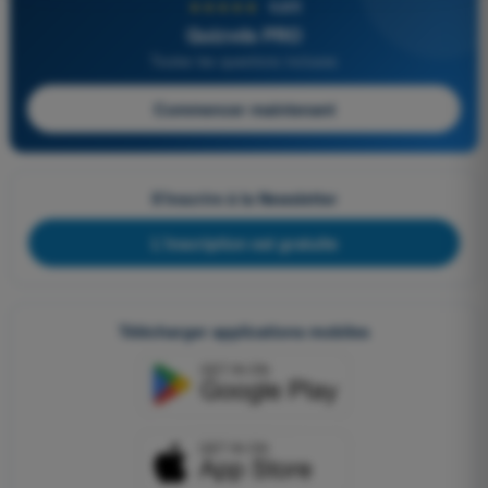
★★★★★
4,6/5
Quizvds PRO
Toutes les questions incluses
Commencer maintenant
S'inscrire à la Newsletter
L'inscription est gratuite
Télécharger applications mobiles