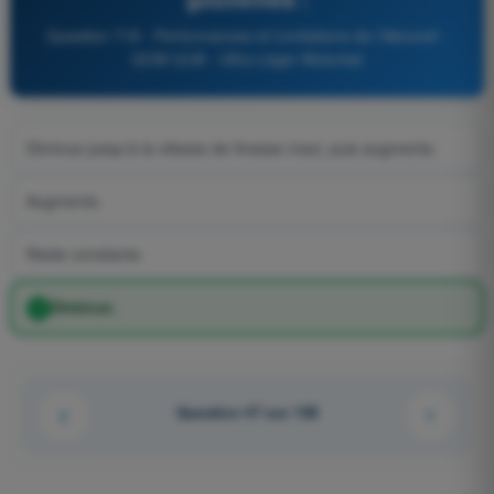
Question 718 - Performances et Limitations de l'Aéronef -
QCM ULM - Ultra Léger Motorisé
Diminue jusqu'à la vitesse de finesse maxi, puis augmente.
Augmente.
Reste constante.
Diminue.
Question 47 sur 108