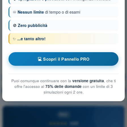
♾️
Nessun limite
di tempo o di esami
🚫
Zero pubblicità
✨
...e tanto altro!
💻 Scopri il Pannello PRO
Aerodinamica
Allenamento!
Puoi comunque continuare con la
versione gratuita
, che ti
offre l'accesso al
75% delle domande
con un limite di 3
Spiegazione domanda
🔒
PRO
simulazioni ogni 2 ore.
PRO
★★★★★
4,6/5