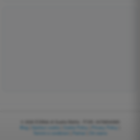
© 2026
EGWeb di Guatta Mattia - P.IVA: 04768540983
Blog
|
Gestisci cookie
|
Cookie Policy
|
Privacy Policy
|
Termini e condizioni
|
Partner
|
Chi siamo