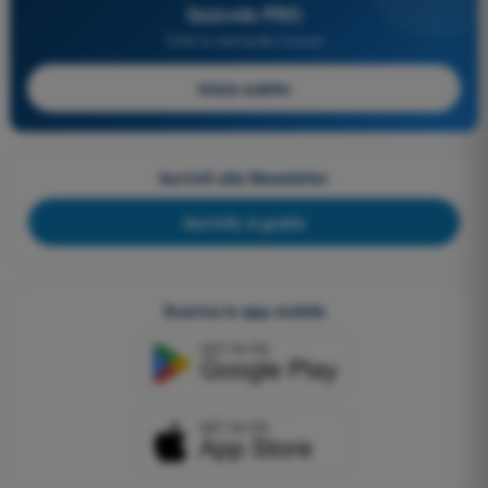
Quizvds PRO
Tutte le domande incluse
Inizia subito
Iscriviti alla Newsletter
Iscriviti, è gratis
Scarica le app mobile