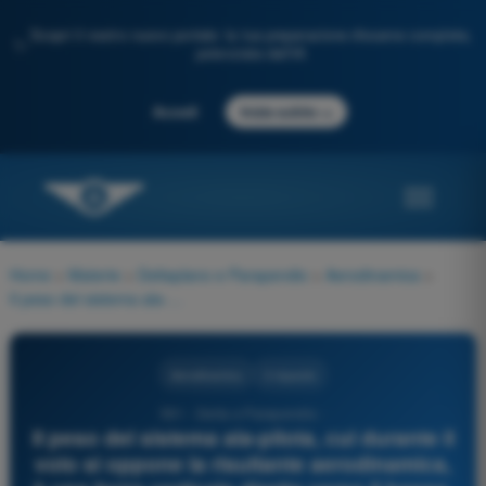
Scopri il nostro nuovo portale: la tua preparazione d'esame completa,
✨
potenziata dall'IA
→
Accedi
Inizia subito
Home
>
Materie
>
Deltaplano e Parapendio
>
Aerodinamica
>
Il peso del sistema ala-pilota, cui durante il volo si oppone la risultante aerodinamica, è una forza verticale diretta verso il basso, che si scompone in:
Aerodinamica
3 risposte
591 - Delta e Parapendio -
Il peso del sistema ala-pilota, cui durante il
volo si oppone la risultante aerodinamica,