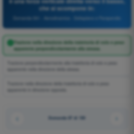
è una forza verticale diretta verso il basso,
che si scompone in:
Domanda 591 - Aerodinamica - Deltaplano e Parapendio
Trazione nella direzione della traiettoria di volo e peso
apparente perpendicolarmente alla stessa.
Trazione perpendicolarmente alla traiettoria di volo e peso
apparente nella direzione della stessa.
Trazione nella direzione della traiettoria di volo e peso
apparente in direzione opposta.
Domanda 87 di 150