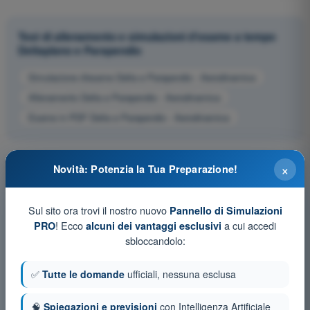
Test di allenamento e simulazioni d'esame a tempo
Deltaplano e Parapendio
Simulazione d'esame Delta e Parapendio - Aerodinamica
Allenamento Delta e Parapendio - Aerodinamica
Esame in PDF Delta e Parapendio - Aerodinamica
×
Novità: Potenzia la Tua Preparazione!
Sul sito ora trovi il nostro nuovo
Pannello di Simulazioni
! Ecco
a cui accedi
PRO
alcuni dei vantaggi esclusivi
sbloccandolo:
✅
Tutte le domande
ufficiali, nessuna esclusa
🧠
Spiegazioni e previsioni
con Intelligenza Artificiale