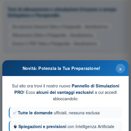
Test di allenamento e simulazioni d'esame a tempo
Deltaplano e Parapendio
Simulazione d'esame Delta e Parapendio - Aerodinamica
Allenamento Delta e Parapendio - Aerodinamica
Esame in PDF Delta e Parapendio - Aerodinamica
×
Novità: Potenzia la Tua Preparazione!
Sul sito ora trovi il nostro nuovo
Pannello di Simulazioni
! Ecco
a cui accedi
PRO
alcuni dei vantaggi esclusivi
sbloccandolo:
✅
Tutte le domande
ufficiali, nessuna esclusa
🧠
Spiegazioni e previsioni
con Intelligenza Artificiale