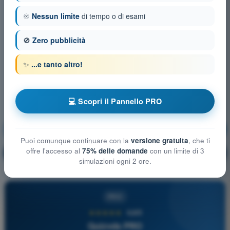
♾️
Nessun limite
di tempo o di esami
🚫
Zero pubblicità
✨
...e tanto altro!
💻 Scopri il Pannello PRO
Aerodinamica
Allenamento!
Puoi comunque continuare con la
versione gratuita
, che ti
offre l'accesso al
75% delle domande
con un limite di 3
Spiegazione domanda
🔒
PRO
simulazioni ogni 2 ore.
PRO
★★★★★
4,6/5
Quizvds PRO