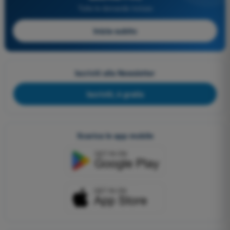
Tutte le domande incluse
Inizia subito
Iscriviti alla Newsletter
Iscriviti, è gratis
Scarica le app mobile