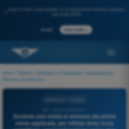
Scopri il nostro nuovo portale: la tua preparazione d'esame completa,
✨
potenziata dall'IA
→
Accedi
Inizia subito
Home
>
Materie
>
Deltaplano e Parapendio
>
Aerodinamica
>
Durante una virata al sistema ala-pilota viene applicata, per effetto della forza centrifuga, un’accelerazione pari a due "G". Si può affermare che:
Aerodinamica
3 risposte
603 - Delta e Parapendio -
Durante una virata al sistema ala-pilota
viene applicata, per effetto della forza