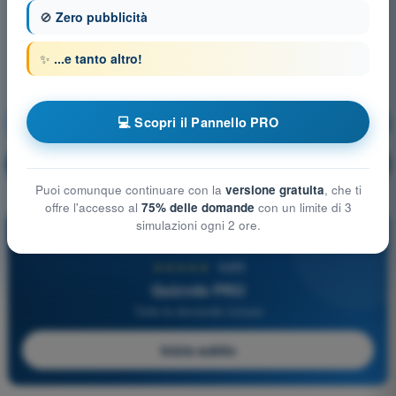
🚫
Zero pubblicità
✨
...e tanto altro!
💻 Scopri il Pannello PRO
Aerodinamica
Allenamento!
Spiegazione domanda
🔒
PRO
Puoi comunque continuare con la
versione gratuita
, che ti
offre l'accesso al
75% delle domande
con un limite di 3
simulazioni ogni 2 ore.
PRO
★★★★★
4,6/5
Quizvds PRO
Tutte le domande incluse
Inizia subito