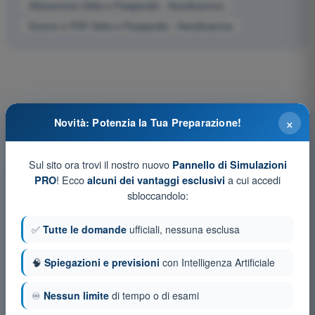
Allenamento Delta e Parapendio - Aerodinamica
Esame in PDF Delta e Parapendio - Aerodinamica
×
Novità: Potenzia la Tua Preparazione!
Sul sito ora trovi il nostro nuovo
Pannello di Simulazioni
! Ecco
a cui accedi
PRO
alcuni dei vantaggi esclusivi
sbloccandolo:
✅
Tutte le domande
ufficiali, nessuna esclusa
🧠
Spiegazioni e previsioni
con Intelligenza Artificiale
♾️
Nessun limite
di tempo o di esami