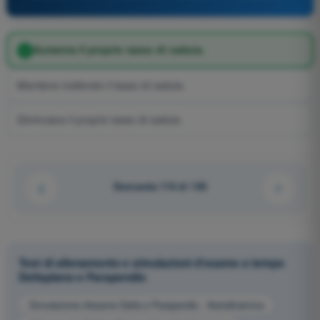
Aumenta il proprio tasso di caduta.
Mantiene inalterato il tasso di caduta.
Diminuisce il proprio tasso di caduta.
Domanda 116 di 150
Test di allenamento e simulazioni d'esame a tempo
Deltaplano e Parapendio
Simulazione d'esame Delta e Parapendio - Aerodinamica