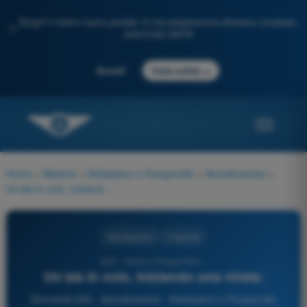
Scopri il nostro nuovo portale: la tua preparazione d'esame completa,
✨
potenziata dall'IA
→
Accedi
Inizia subito
Home
>
Materie
>
Deltaplano e Parapendio
>
Aerodinamica
>
Un’ala in volo, iniziando una virata:
Aerodinamica
3 risposte
620 - Delta e Parapendio -
Un’ala in volo, iniziando una virata:
Domanda 620 - Aerodinamica - Deltaplano e Parapendio