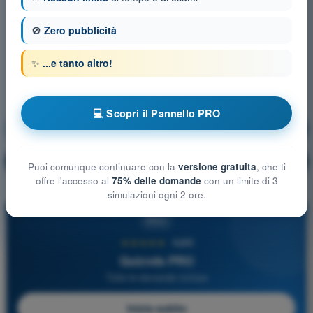
🚫
Zero pubblicità
✨
...e tanto altro!
💻 Scopri il Pannello PRO
Aerodinamica
Allenamento!
Spiegazione domanda
🔒
PRO
Puoi comunque continuare con la
versione gratuita
, che ti
offre l'accesso al
75% delle domande
con un limite di 3
simulazioni ogni 2 ore.
PRO
★★★★★
4,6/5
Quizvds PRO
Tutte le domande incluse
Inizia subito