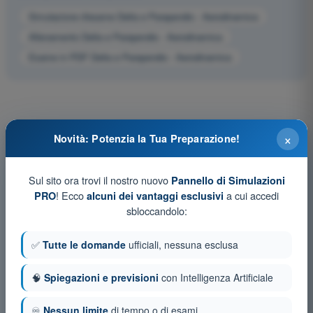
Simulazione d'esame Delta e Parapendio - Aerodinamica
Allenamento Delta e Parapendio - Aerodinamica
Esame in PDF Delta e Parapendio - Aerodinamica
×
Novità: Potenzia la Tua Preparazione!
Sul sito ora trovi il nostro nuovo
Pannello di Simulazioni
! Ecco
a cui accedi
PRO
alcuni dei vantaggi esclusivi
sbloccandolo:
✅
Tutte le domande
ufficiali, nessuna esclusa
🧠
Spiegazioni e previsioni
con Intelligenza Artificiale
♾️
Nessun limite
di tempo o di esami