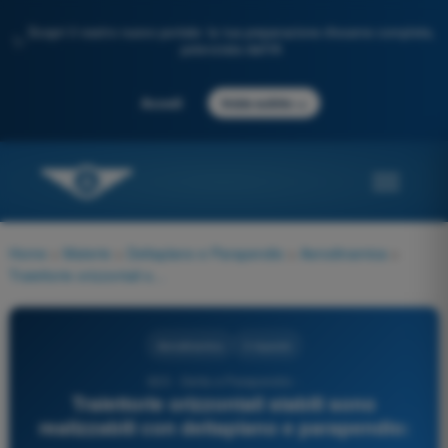
Scopri il nostro nuovo portale: la tua preparazione d'esame completa,
✨
potenziata dall'IA
→
Accedi
Inizia subito
Home
>
Materie
>
Deltaplano e Parapendio
>
Aerodinamica
>
Traiettorie orizzontali stabili sono realizzabili con deltaplano e parapendio:
Aerodinamica
3 risposte
623 - Delta e Parapendio -
Traiettorie orizzontali stabili sono
realizzabili con deltaplano e parapendio: