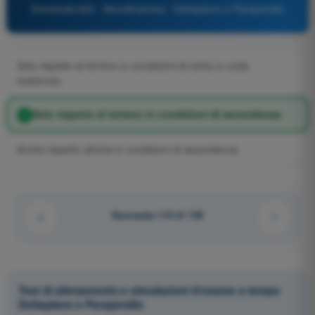
Domanda 623 - Aerodinamica - Deltaplano e Parapendio
Solo rispetto al terreno in condizioni di vento in coda
sostenuto.
Solo rispetto al terreno in condizioni di ascendenza.
Anche rispetto all'aria in condizioni di ascendenza.
Domanda 119 di 150
Test di allenamento e simulazioni d'esame a tempo
Deltaplano e Parapendio