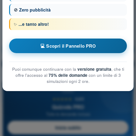
🚫
Zero pubblicità
✨
...e tanto altro!
💻 Scopri il Pannello PRO
Legislazione
Allenamento!
Spiegazione domanda
🔒
PRO
Puoi comunque continuare con la
versione gratuita
, che ti
offre l'accesso al
75% delle domande
con un limite di 3
simulazioni ogni 2 ore.
PRO
★★★★★
4,6/5
Quizvds PRO
Tutte le domande incluse
Inizia subito