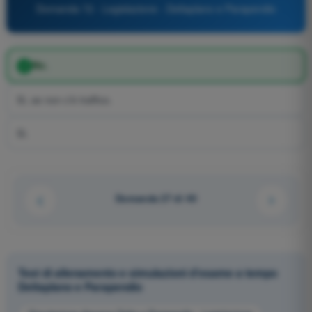
Domanda 72 - Legislazione - Deltaplano e Parapendio
No.
Sì, se non c’è traffico.
Sì.
Domanda 27 di 40
Test di allenamento e simulazioni d'esame a tempo
Deltaplano e Parapendio