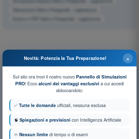
Simulazione d'esame Delta e Parapendio - Legislazione
Allenamento Delta e Parapendio - Legislazione
Esame in PDF Delta e Parapendio - Legislazione
×
Novità: Potenzia la Tua Preparazione!
Sul sito ora trovi il nostro nuovo
Pannello di Simulazioni
! Ecco
a cui accedi
PRO
alcuni dei vantaggi esclusivi
sbloccandolo:
✅
Tutte le domande
ufficiali, nessuna esclusa
🧠
Spiegazioni e previsioni
con Intelligenza Artificiale
♾️
Nessun limite
di tempo o di esami