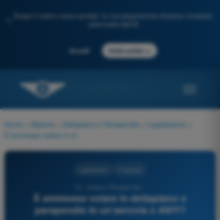
Scopri il nostro nuovo portale: la tua preparazione d'esame completa,
✨
potenziata dall'IA
→
Accedi
Inizia subito
Home
>
Materie
>
Deltaplano e Parapendio
>
Legislazione
>
È ammesso volare in deltaplano o parapendio in un’aerovia o AWY?
Legislazione
3 risposte
72 - Delta e Parapendio -
È ammesso volare in deltaplano o
parapendio in un’aerovia o AWY?