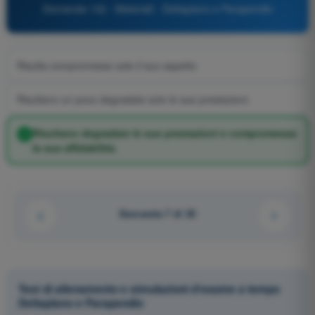
Domanda 132 - Materiali - Deltaplano e Parapendio
Risulta compromesso solo il suo aspetto.
Risultano un poco degradate solo le sue prestazioni.
Risultano degradate le sue prestazioni e compromessa
la sua affidabilità.
Domanda 7 di 20
Test di allenamento e simulazioni d'esame a tempo
Deltaplano e Parapendio