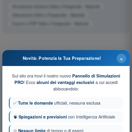
Simulazione d'esame Delta e Parapendio - Materiali
Allenamento Delta e Parapendio - Materiali
Esame in PDF Delta e Parapendio - Materiali
×
Novità: Potenzia la Tua Preparazione!
Sul sito ora trovi il nostro nuovo
Pannello di Simulazioni
! Ecco
a cui accedi
PRO
alcuni dei vantaggi esclusivi
sbloccandolo:
✅
Tutte le domande
ufficiali, nessuna esclusa
🧠
Spiegazioni e previsioni
con Intelligenza Artificiale
♾️
Nessun limite
di tempo o di esami