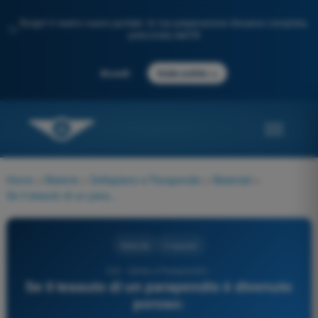
Scopri il nostro nuovo portale: la tua preparazione d'esame completa,
✨
potenziata dall'IA
→
Accedi
Inizia subito
Home
>
Materie
>
Deltaplano e Parapendio
>
Materiali
>
Se il tessuto di un parapendio è divenuto poroso:
Materiali
3 risposte
132 - Delta e Parapendio -
Se il tessuto di un parapendio è divenuto
poroso: