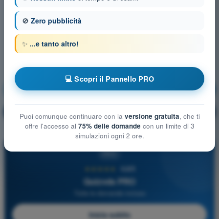
🚫
Zero pubblicità
✨
...e tanto altro!
💻 Scopri il Pannello PRO
Materiali
Allenamento!
Spiegazione domanda
🔒
PRO
Puoi comunque continuare con la
versione gratuita
, che ti
offre l'accesso al
75% delle domande
con un limite di 3
simulazioni ogni 2 ore.
PRO
★★★★★
4,6/5
Quizvds PRO
Tutte le domande incluse
Inizia subito