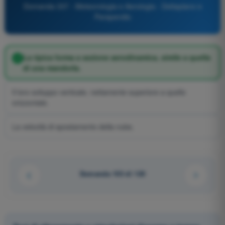
Domanda 337 - Meteorologia e Aerologia - Deltaplano e
Parapendio
La tipica forma a sezione aerodinamica, simile a quella
di una mandorla.
Il loro sviluppo verticale, nettamente superiore a quello
orizzontale.
La velocità di spostamento della nube.
Domanda 103 di 120