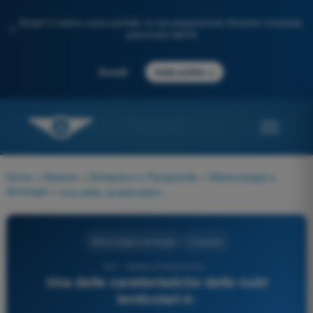
Scopri il nostro nuovo portale: la tua preparazione d'esame completa,
✨
potenziata dall'IA
→
Accedi
Inizia subito
Home
>
Materie
>
Deltaplano e Parapendio
>
Meteorologia e
Aerologia
>
Una delle caratteristiche delle nubi lenticolari è:
Meteorologia e Aerologia
3 risposte
337 - Delta e Parapendio -
Una delle caratteristiche delle nubi
lenticolari è: