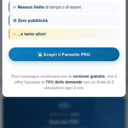
♾️
Nessun limite
di tempo o di esami
🚫
Zero pubblicità
✨
...e tanto altro!
💻 Scopri il Pannello PRO
Meteorologia e Aerologia
Allenamento!
Puoi comunque continuare con la
versione gratuita
, che ti
Spiegazione domanda
🔒
offre l'accesso al
75% delle domande
con un limite di 3
PRO
simulazioni ogni 2 ore.
PRO
★★★★★
4,6/5
Quizvds PRO