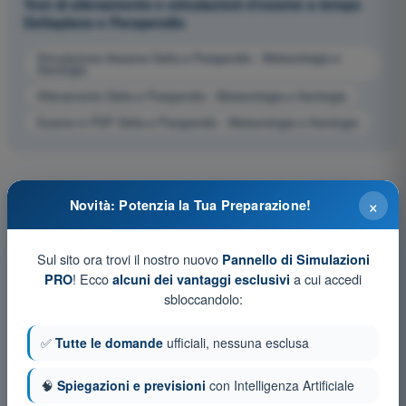
Test di allenamento e simulazioni d'esame a tempo
Deltaplano e Parapendio
Simulazione d'esame Delta e Parapendio - Meteorologia e
Aerologia
Allenamento Delta e Parapendio - Meteorologia e Aerologia
Esame in PDF Delta e Parapendio - Meteorologia e Aerologia
×
Novità: Potenzia la Tua Preparazione!
Sul sito ora trovi il nostro nuovo
Pannello di Simulazioni
! Ecco
a cui accedi
PRO
alcuni dei vantaggi esclusivi
sbloccandolo:
✅
Tutte le domande
ufficiali, nessuna esclusa
🧠
Spiegazioni e previsioni
con Intelligenza Artificiale