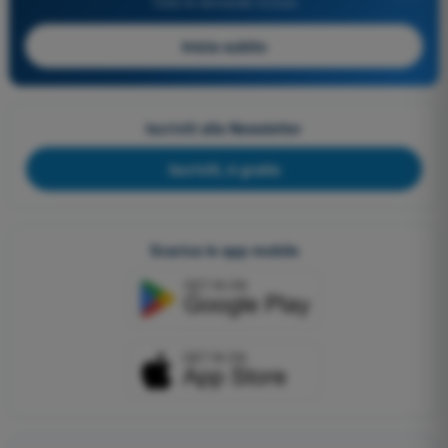
Tutte le domande incluse
Inizia subito
Iscriviti alla Newsletter
Iscriviti, è gratis
Scarica le app mobile