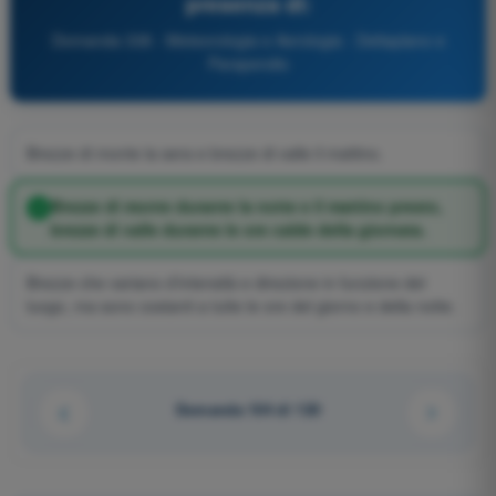
presenza di:
Domanda 338 - Meteorologia e Aerologia - Deltaplano e
Parapendio
Brezze di monte la sera e brezze di valle il mattino.
Brezze di monte durante la notte e il mattino presto,
brezze di valle durante le ore calde della giornata.
Brezze che variano d’intensità e direzione in funzione del
luogo, ma sono costanti a tutte le ore del giorno e della notte.
Domanda 104 di 120