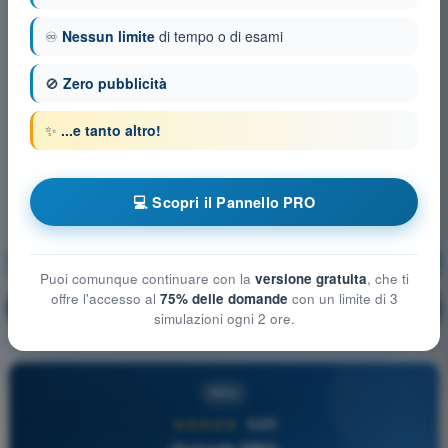
♾️
Nessun limite
di tempo o di esami
🚫
Zero pubblicità
✨
...e tanto altro!
💻 Scopri il Pannello PRO
Meteorologia e Aerologia
Allenamento!
Puoi comunque continuare con la
versione gratuita
, che ti
offre l'accesso al
75% delle domande
con un limite di 3
Spiegazione domanda
🔒
PRO
simulazioni ogni 2 ore.
PRO
★★★★★
4,6/5