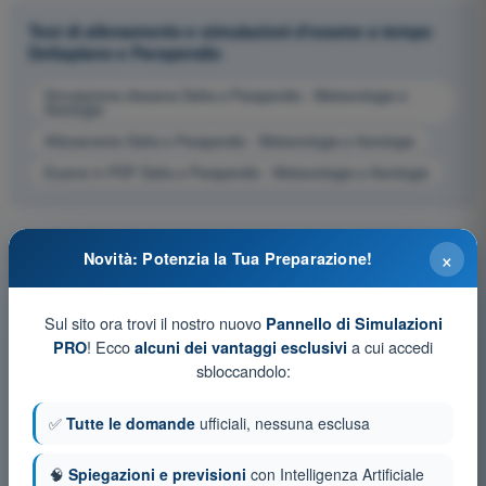
Test di allenamento e simulazioni d'esame a tempo
Deltaplano e Parapendio
Simulazione d'esame Delta e Parapendio - Meteorologia e
Aerologia
Allenamento Delta e Parapendio - Meteorologia e Aerologia
Esame in PDF Delta e Parapendio - Meteorologia e Aerologia
×
Novità: Potenzia la Tua Preparazione!
Sul sito ora trovi il nostro nuovo
Pannello di Simulazioni
! Ecco
a cui accedi
PRO
alcuni dei vantaggi esclusivi
sbloccandolo:
✅
Tutte le domande
ufficiali, nessuna esclusa
🧠
Spiegazioni e previsioni
con Intelligenza Artificiale