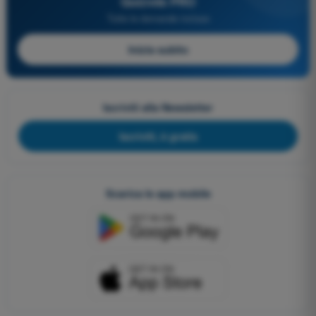
Quizvds PRO
Tutte le domande incluse
Inizia subito
Iscriviti alla Newsletter
Iscriviti, è gratis
Scarica le app mobile