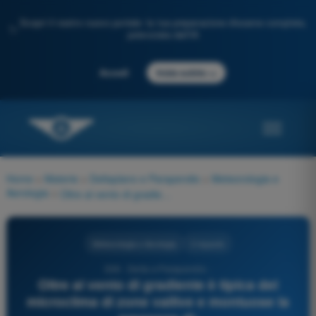
Scopri il nostro nuovo portale: la tua preparazione d'esame completa,
✨
potenziata dall'IA
→
Accedi
Inizia subito
Home
>
Materie
>
Deltaplano e Parapendio
>
Meteorologia e
Aerologia
>
Oltre al vento di gradiente è tipica del microclima di zone vallive e montuose la presenza di:
Meteorologia e Aerologia
3 risposte
338 - Delta e Parapendio -
Oltre al vento di gradiente è tipica del
microclima di zone vallive e montuose la