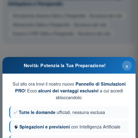
Deltaplano e Parapendio
Simulazione d'esame Delta e Parapendio - Sicurezza del volo
Allenamento Delta e Parapendio - Sicurezza del volo
Esame in PDF Delta e Parapendio - Sicurezza del volo
×
Novità: Potenzia la Tua Preparazione!
Sul sito ora trovi il nostro nuovo
Pannello di Simulazioni
! Ecco
a cui accedi
PRO
alcuni dei vantaggi esclusivi
sbloccandolo:
✅
Tutte le domande
ufficiali, nessuna esclusa
🧠
Spiegazioni e previsioni
con Intelligenza Artificiale