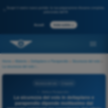
Scopri il nostro nuovo portale: la tua preparazione d'esame completa,
✨
potenziata dall'IA
→
Accedi
Inizia subito
Home
>
Materie
>
Deltaplano e Parapendio
>
Sicurezza del volo
>
La sicurezza del volo in deltaplano e parapendio dipende moltissimo dal rapporto esistente tra esperienza del pilota e caratteristiche del mezzo utilizzato?
Sicurezza del volo
3 risposte
1 - Delta e Parapendio -
La sicurezza del volo in deltaplano e
parapendio dipende moltissimo dal