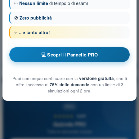
♾️
Nessun limite
di tempo o di esami
🚫
Zero pubblicità
✨
...e tanto altro!
💻 Scopri il Pannello PRO
Sicurezza del volo
Allenamento!
Puoi comunque continuare con la
versione gratuita
, che ti
Spiegazione domanda
🔒
PRO
offre l'accesso al
75% delle domande
con un limite di 3
simulazioni ogni 2 ore.
PRO
★★★★★
4,6/5
Quizvds PRO
Tutte le domande incluse