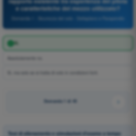
rapporto esistente tra esperienza del pilota
e caratteristiche del mezzo utilizzato?
Domanda 1 - Sicurezza del volo - Deltaplano e Parapendio
Sì.
Assolutamente no.
Sì, ma solo se si tratta di volo in condizioni forti.
Domanda 1 di 45
Test di allenamento e simulazioni d'esame a tempo