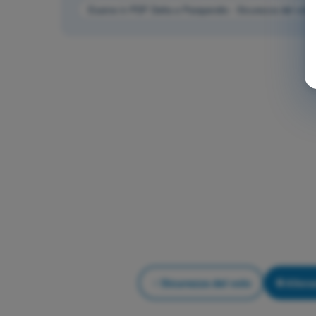
Esame in PDF Delta e Parapendio - Sicurezza del volo
Sicurezza del volo
Allen