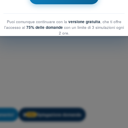
Puoi comunque continuare con la
versione gratuita
, che ti offre
l'accesso al
75% delle domande
con un limite di 3 simulazioni ogni
2 ore.
amento!
Spiegazione domanda
🔒
PRO