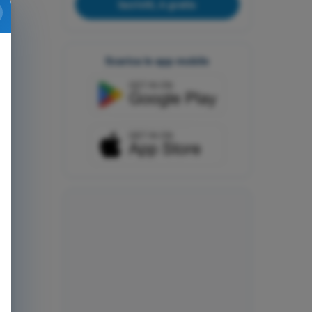
Iscriviti, è gratis
Scarica le app mobile