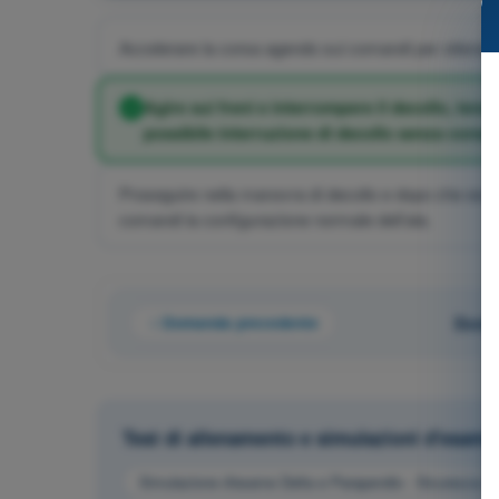
Accelerare la corsa agendo sui comandi per ottenere 
Agire sui freni e interrompere il decollo, tene
possibile interruzione di decollo senza cons
Proseguire nella manovra di decollo e dopo che esso 
comandi la configurazione normale dell’ala.
Domanda precedente
Doman
Test di allenamento e simulazioni d'esam
Simulazione d'esame Delta e Parapendio - Sicurezza de