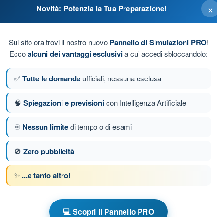
×
Novità: Potenzia la Tua Preparazione!
il corretto gonfiaggio prima dello stacco.
Sul sito ora trovi il nostro nuovo
Pannello di Simulazioni PRO
!
ndo presente che il parapendio offre il vantaggio di una
Ecco
alcuni dei vantaggi esclusivi
a cui accedi sbloccandolo:
eguenze.
✅
Tutte le domande
ufficiali, nessuna esclusa
è avvenuto ripristinare per prima cosa con l’uso dei
🧠
Spiegazioni e previsioni
con Intelligenza Artificiale
♾️
Nessun limite
di tempo o di esami
da 24 di 45
Domanda successiva
🚫
Zero pubblicità
✨
...e tanto altro!
e a tempo Deltaplano e Parapendio
l volo
Allenamento Delta e Parapendio - Sicurezza del volo
💻 Scopri il Pannello PRO