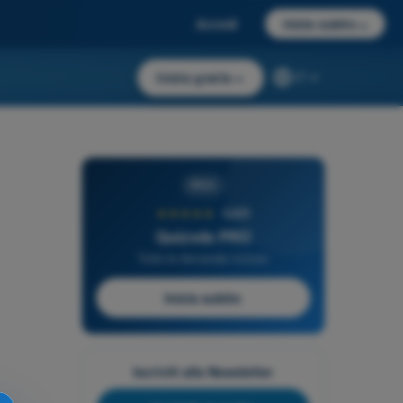
Accedi
Inizia subito
→
Inizia gratis
→
IT
PRO
★★★★★
4,6/5
Quizvds PRO
Tutte le domande incluse
Inizia subito
Iscriviti alla Newsletter