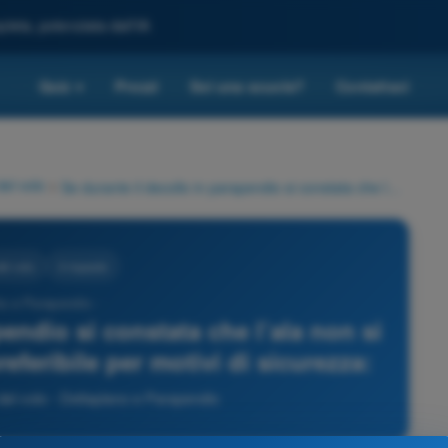
leta, potenziata dall'IA
Quiz
Prezzi
Sei una scuola?
Contattaci
▾
del volo
>
Se durante il decollo in parapendio si constata che l’ala non si è gonfiata correttamente è preferibile per motivi di sicurezza:
el volo
3 risposte
ta e Parapendio -
pendio si constata che l’ala non si
eferibile per motivi di sicurezza:
el volo - Deltaplano e Parapendio