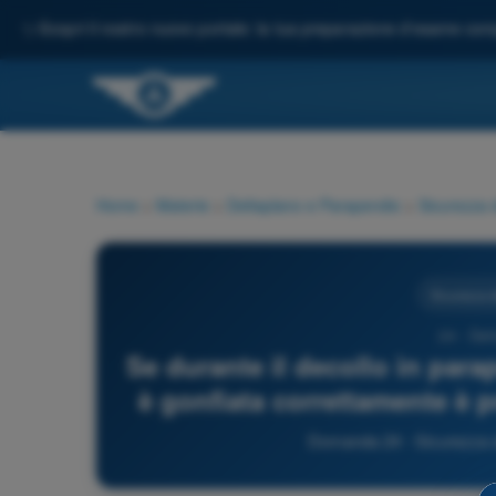
✨
Scopri il nostro nuovo portale: la tua preparazione d'esame comp
Home
>
Materie
>
Deltaplano e Parapendio
>
Sicurezza 
Sicurezza d
24 - Del
Se durante il decollo in para
è gonfiata correttamente è pr
Domanda 24 - Sicurezza d