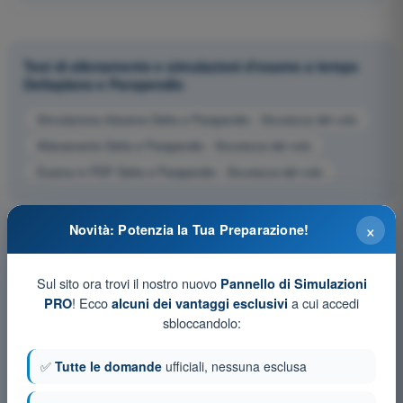
Test di allenamento e simulazioni d'esame a tempo
Deltaplano e Parapendio
Simulazione d'esame Delta e Parapendio - Sicurezza del volo
Allenamento Delta e Parapendio - Sicurezza del volo
Esame in PDF Delta e Parapendio - Sicurezza del volo
×
Novità: Potenzia la Tua Preparazione!
Sul sito ora trovi il nostro nuovo
Pannello di Simulazioni
! Ecco
a cui accedi
PRO
alcuni dei vantaggi esclusivi
sbloccandolo:
✅
Tutte le domande
ufficiali, nessuna esclusa