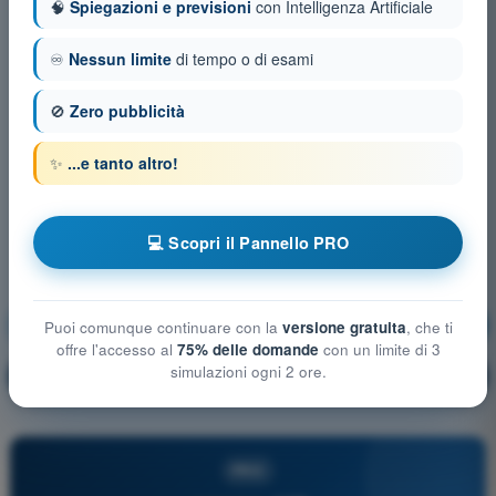
🧠
Spiegazioni e previsioni
con Intelligenza Artificiale
♾️
Nessun limite
di tempo o di esami
🚫
Zero pubblicità
✨
...e tanto altro!
💻 Scopri il Pannello PRO
Sicurezza del volo
Allenamento!
Puoi comunque continuare con la
versione gratuita
, che ti
offre l'accesso al
75% delle domande
con un limite di 3
simulazioni ogni 2 ore.
Spiegazione domanda
🔒
PRO
PRO