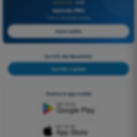
★★★★★
4,6/5
Quizvds PRO
Tutte le domande incluse
Inizia subito
Iscriviti alla Newsletter
Iscriviti, è gratis
Scarica le app mobile