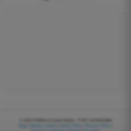
© 2026
EGWeb di Guatta Mattia - P.IVA: 04768540983
Blog
|
Gestisci cookie
|
Cookie Policy
|
Privacy Policy
|
Termini e condizioni
|
Partner
|
Chi siamo