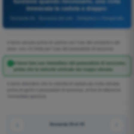
funzione quando necessario, una volta
innescata la caduta a drappo:
Domanda 39 - Sicurezza del volo - Deltaplano e Parapendio
è bene cercare prima di uscirne con l’uso dei comandi e del
peso, non c’è fretta per l’uso del paracadute di soccorso.
è bene fare uso immediato del paracadute di soccorso,
prima che la velocità verticale sia troppo elevata.
è bene attendere che la velocità di caduta sia molto elevata
prima di aprire il paracadute di soccorso, al fine di ottenerne
l’immediata apertura.
Domanda 39 di 45