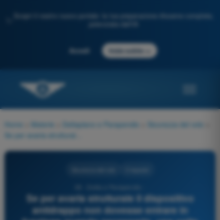
Scopri il nostro nuovo portale: la tua preparazione d'esame completa,
✨
potenziata dall'IA
→
Accedi
Inizia subito
Home
>
Materie
>
Deltaplano e Parapendio
>
Sicurezza del volo
>
Se per avaria strutturale il dispositivo antidrappo non dovesse entrare in funzione quando necessario, una volta innescata la caduta a drappo:
Sicurezza del volo
3 risposte
39 - Delta e Parapendio -
Se per avaria strutturale il dispositivo
antidrappo non dovesse entrare in