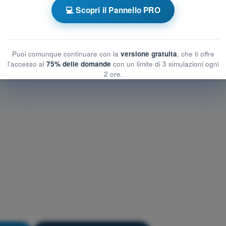
e a tempo Deltaplano e Parapendio
💻 Scopri il Pannello PRO
l volo
Allenamento Delta e Parapendio - Sicurezza del volo
Puoi comunque continuare con la
versione gratuita
, che ti offre
l'accesso al
75% delle domande
con un limite di 3 simulazioni ogni
2 ore.