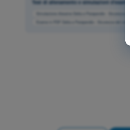
Test di allenamento e simulazioni d'esam
Simulazione d'esame Delta e Parapendio - Sicurezza de
Esame in PDF Delta e Parapendio - Sicurezza del volo