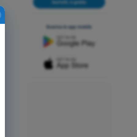
Iscriviti, è gratis
Scarica le app mobile