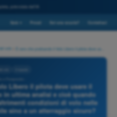
leta, potenziata dall'IA
Quiz
Prezzi
Sei una scuola?
Contattaci
▾
del volo
>
È vero che praticando il Volo Libero il pilota deve usare il paracadute di soccorso solo in ultima analisi e cioè quando non è possibile ripristinare altrimenti condizioni di volo nelle quali il mezzo risulti pilotabile sino a un atterraggio sicuro?
el volo
3 risposte
ta e Parapendio -
lo Libero il pilota deve usare il
 in ultima analisi e cioè quando
altrimenti condizioni di volo nelle
bile sino a un atterraggio sicuro?