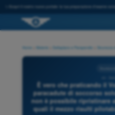
✨
Scopri il nostro nuovo portale: la tua preparazione d'esame comp
Home
>
Materie
>
Deltaplano e Parapendio
>
Sicurezza 
Sicurezza d
43 - Del
È vero che praticando il Vo
paracadute di soccorso solo
non è possibile ripristinare 
quali il mezzo risulti pilota