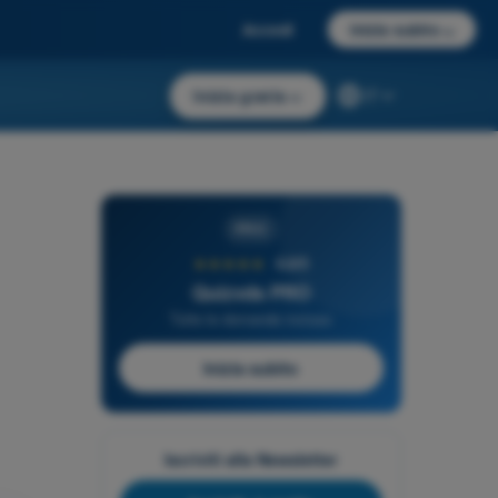
Accedi
Inizia subito
→
Inizia gratis
→
IT
PRO
★★★★★
4,6/5
Quizvds PRO
Tutte le domande incluse
Inizia subito
Iscriviti alla Newsletter