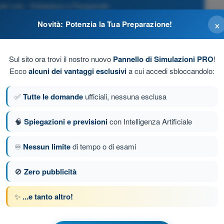
el volo - Deltaplano e Parapendio
×
Novità: Potenzia la Tua Preparazione!
adute di soccorso va usato sempre e al più presto possibile
Sul sito ora trovi il nostro nuovo
Pannello di Simulazioni PRO
!
Ecco
alcuni dei vantaggi esclusivi
a cui accedi sbloccandolo:
lizzarlo perché non ha limiti per l’apertura.
✅
Tutte le domande
ufficiali, nessuna esclusa
 in cui si decide di usarlo è bene farlo al più presto
🧠
Spiegazioni e previsioni
con Intelligenza Artificiale
o i suoi limiti strutturali.
♾️
Nessun limite
di tempo o di esami
🚫
Zero pubblicità
da 43 di 45
Domanda successiva
✨
...e tanto altro!