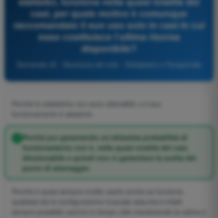
statistici, funziona nella quasi totalità dei
casi, per quale motivo è comunque
raccomandato il suo uso solo in casi in cui
esso costituisce l’ultima risorsa
disponibile?
Domanda 45 - Sicurezza del volo - Deltaplano e Parapendio
Perché le statistiche non sono attendibili, e il suo
funzionamento è aleatorio.
Perché pur garantendo un’altissima probabilità di
funzionamento non è, nella quasi totalità dei casi,
direzionabile e quindi non ci garantisce la scelta del
punto di atterraggio.
Perché è quasi sempre inutile usarlo anche se funziona,
qualsiasi sia la configurazione inusuale assunta è infatti
sempre possibile uscirne in tempo utile mantenendo la calma e