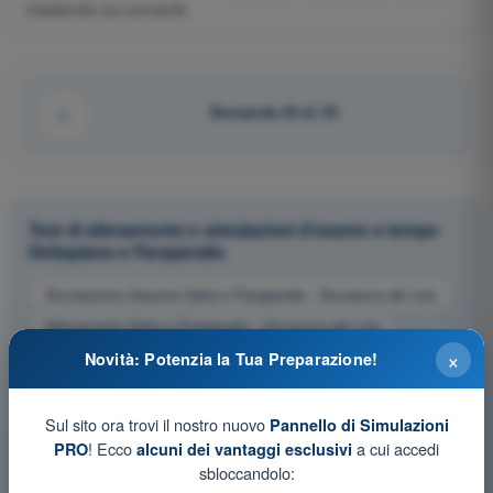
insistendo sui comandi.
Domanda 45 di 45
Test di allenamento e simulazioni d'esame a tempo
Deltaplano e Parapendio
Simulazione d'esame Delta e Parapendio - Sicurezza del volo
Allenamento Delta e Parapendio - Sicurezza del volo
×
Novità: Potenzia la Tua Preparazione!
Esame in PDF Delta e Parapendio - Sicurezza del volo
Sul sito ora trovi il nostro nuovo
Pannello di Simulazioni
! Ecco
a cui accedi
PRO
alcuni dei vantaggi esclusivi
sbloccandolo: