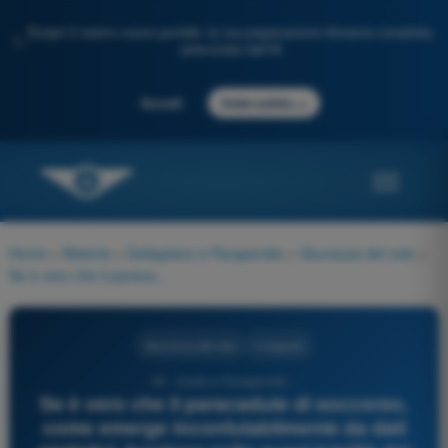
Scopri il nostro nuovo portale: la tua preparazione d'esame completa,
✨
potenziata dall'IA
→
Accedi
Inizia subito
Home
>
Materie
>
Deltaplano e Parapendio
>
Sicurezza del volo
>
Se è vero che il paracadute di soccorso, come emerge inconfutabilmente da dati statistici, funziona nella quasi totalità dei casi, per quale motivo è comunque raccomandato il suo uso solo in casi in cui esso costituisce l’ultima risorsa disponibile?
Sicurezza del volo
3 risposte
45 - Delta e Parapendio -
Se è vero che il paracadute di soccorso,
come emerge inconfutabilmente da dati