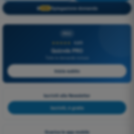
Spiegazione domanda
🔒
PRO
PRO
★★★★★
4,6/5
Quizvds PRO
Tutte le domande incluse
Inizia subito
Iscriviti alla Newsletter
Iscriviti, è gratis
Scarica le app mobile