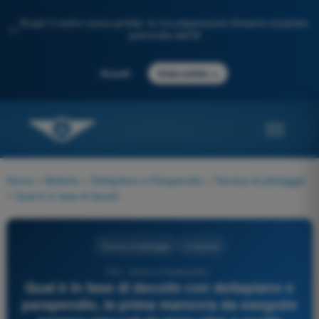
Scopri il nostro nuovo portale: la tua preparazione d'esame completa,
✨
potenziata dall'IA
→
Accedi
Inizia subito
Home
>
Materie
>
Deltaplano e Parapendio
>
Tecnica di pilotaggio
>
Qual è in fase di decollo con deltaplano e parapendio, la prima manovra da eseguire appena staccati da terra oltre a quelle finalizzate al controllo della direzione?
Tecnica di pilotaggio
3 risposte
150 - Delta e Parapendio -
Qual è in fase di decollo con deltaplano e
parapendio, la prima manovra da eseguire