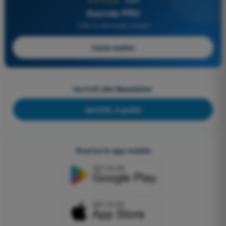
Quizvds PRO
Tutte le domande incluse
Inizia subito
Iscriviti alla Newsletter
Iscriviti, è gratis
Scarica le app mobile