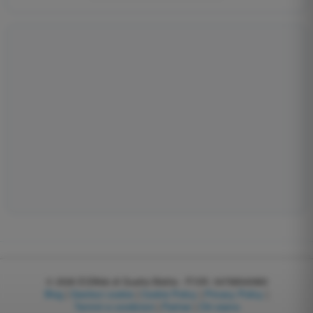
© 2026
EGWeb di Guatta Mattia - P.IVA: 04768540983
Blog
|
Gestisci cookie
|
Cookie Policy
|
Privacy Policy
|
Termini e condizioni
|
Partner
|
Chi siamo