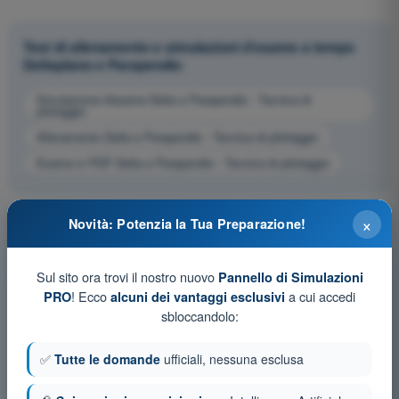
Test di allenamento e simulazioni d'esame a tempo
Deltaplano e Parapendio
Simulazione d'esame Delta e Parapendio - Tecnica di
pilotaggio
Allenamento Delta e Parapendio - Tecnica di pilotaggio
Esame in PDF Delta e Parapendio - Tecnica di pilotaggio
×
Novità: Potenzia la Tua Preparazione!
Sul sito ora trovi il nostro nuovo
Pannello di Simulazioni
! Ecco
a cui accedi
PRO
alcuni dei vantaggi esclusivi
sbloccandolo:
✅
Tutte le domande
ufficiali, nessuna esclusa