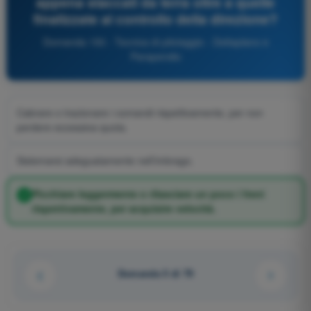
appena staccati da terra oltre a quelle
finalizzate al controllo della direzione?
Domanda 150 - Tecnica di pilotaggio - Deltaplano e
Parapendio
Cabrare o trazionare i comandi rispettivamente, per non
perdere eccessiva quota.
Sistemarsi adeguatamente nell’imbrago.
Picchiare leggermente o rilasciare un poco i freni
rispettivamente, per acquisire velocità.
Domanda 5 di 79