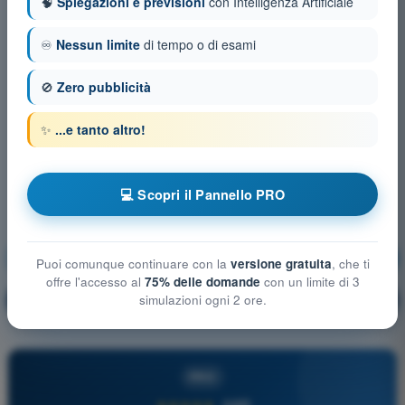
🧠
Spiegazioni e previsioni
con Intelligenza Artificiale
♾️
Nessun limite
di tempo o di esami
🚫
Zero pubblicità
✨
...e tanto altro!
💻 Scopri il Pannello PRO
Tecnica di pilotaggio
Allenamento!
Puoi comunque continuare con la
versione gratuita
, che ti
offre l'accesso al
75% delle domande
con un limite di 3
Spiegazione domanda
simulazioni ogni 2 ore.
🔒
PRO
PRO
★★★★★
4,6/5