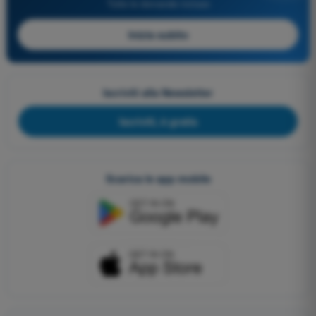
Tutte le domande incluse
Inizia subito
Iscriviti alla Newsletter
Iscriviti, è gratis
Scarica le app mobile