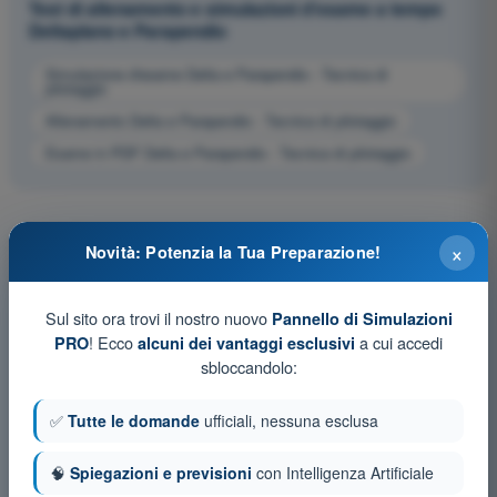
Test di allenamento e simulazioni d'esame a tempo
Deltaplano e Parapendio
Simulazione d'esame Delta e Parapendio - Tecnica di
pilotaggio
Allenamento Delta e Parapendio - Tecnica di pilotaggio
Esame in PDF Delta e Parapendio - Tecnica di pilotaggio
×
Novità: Potenzia la Tua Preparazione!
Sul sito ora trovi il nostro nuovo
Pannello di Simulazioni
! Ecco
a cui accedi
PRO
alcuni dei vantaggi esclusivi
sbloccandolo:
✅
Tutte le domande
ufficiali, nessuna esclusa
🧠
Spiegazioni e previsioni
con Intelligenza Artificiale