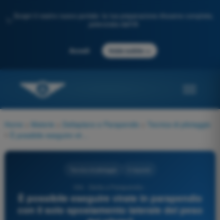
Scopri il nostro nuovo portale: la tua preparazione d'esame completa,
✨
potenziata dall'IA
→
Accedi
Inizia subito
Home
>
Materie
>
Deltaplano e Parapendio
>
Tecnica di pilotaggio
>
È possibile eseguire virate in parapendio con il solo spostamento laterale del peso del pilota?
Tecnica di pilotaggio
3 risposte
194 - Delta e Parapendio -
È possibile eseguire virate in parapendio
con il solo spostamento laterale del peso