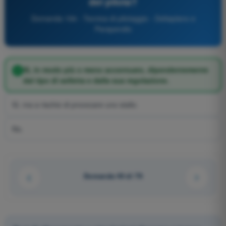
del pilota?
Domanda 194 - Tecnica di pilotaggio - Deltaplano e
Parapendio
Sì, in modo più o meno accentuato, dipendentemente
dal tipo di selletta e dalla sua regolazione.
Sì, ma a rischio di provocare uno stallo.
No.
Domanda 49 di 79