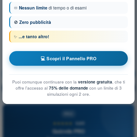
♾️
Nessun limite
di tempo o di esami
🚫
Zero pubblicità
✨
...e tanto altro!
💻 Scopri il Pannello PRO
Tecnica di pilotaggio
Allenamento!
Puoi comunque continuare con la
versione gratuita
, che ti
Spiegazione domanda
🔒
offre l'accesso al
75% delle domande
con un limite di 3
PRO
simulazioni ogni 2 ore.
PRO
★★★★★
4,6/5
Quizvds PRO