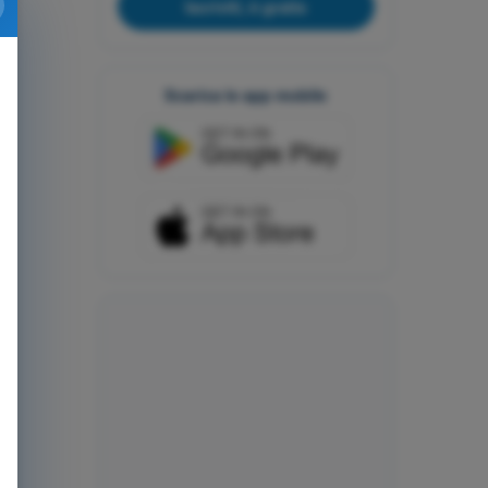
Iscriviti, è gratis
Scarica le app mobile