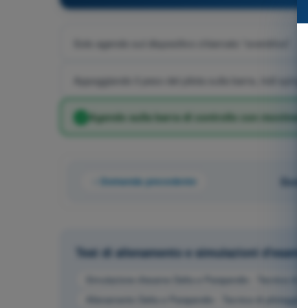
Solo agendo sul dispositivo chiamato “overdrive”.
Appoggiando il peso del pilota sulla barra, indi sping
Agendo sulla barra di controllo con movimenti
Domanda precedente
Doman
Test di allenamento e simulazioni d'esam
Simulazione d'esame Delta e Parapendio - Tecnica di pi
Allenamento Delta e Parapendio - Tecnica di pilotaggio