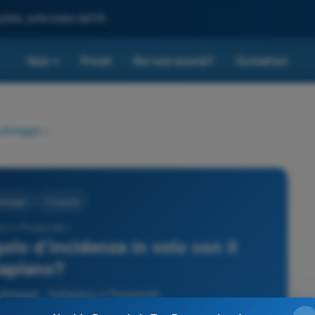
leta, potenziata dall'IA
Quiz
Prezzi
Sei una scuola?
Contattaci
▾
pilotaggio
>
lotaggio
3 risposte
ta e Parapendio -
olo d’incidenza in volo con il
taplano?
ilotaggio - Deltaplano e Parapendio