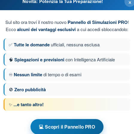
×
Novità: Potenzia la Tua Preparazione!
Sul sito ora trovi il nostro nuovo
Pannello di Simulazioni PRO
!
Ecco
alcuni dei vantaggi esclusivi
a cui accedi sbloccandolo:
endola o trazionandola.
✅
Tutte le domande
ufficiali, nessuna esclusa
 di spinta o trazione.
🧠
Spiegazioni e previsioni
con Intelligenza Artificiale
♾️
Nessun limite
di tempo o di esami
da 69 di 79
Domanda successiva
🚫
Zero pubblicità
✨
...e tanto altro!
e a tempo Deltaplano e Parapendio
lotaggio
💻 Scopri il Pannello PRO
Esame in PDF Delta e Parapendio - Tecnica di pilotaggio