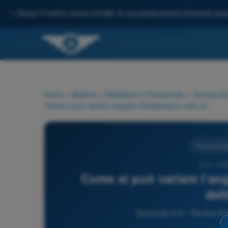
✨
Scopri il nostro nuovo portale: la tua preparazione d'esame comp
Home
>
Materie
>
Deltaplano e Parapendio
>
Tecnica di 
Come si può variare l’angolo d’incidenza in volo con il deltaplano?
Tecnica di pi
214 - Del
Come si può variare l’ang
del
Domanda 214 - Tecnica di p