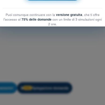
Puoi comunque continuare con la
versione gratuita
, che ti offre
l'accesso al
75% delle domande
con un limite di 3 simulazioni ogni
2 ore.
namento!
Spiegazione domanda
🔒
PRO