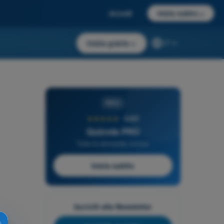
Accedi
Inizia subito
→
Inizia gratis
→
IT
PRO
★★★★★
4,6/5
Quizvds PRO
Tutte le domande incluse
Inizia subito
Iscriviti alla Newsletter