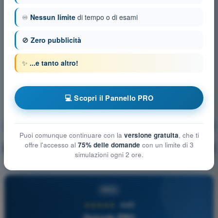
♾️
Nessun limite
di tempo o di esami
🚫
Zero pubblicità
✨
...e tanto altro!
💻 Scopri il Pannello PRO
Tecnica di pilotaggio
Allenamento!
Puoi comunque continuare con la
versione gratuita
, che ti
offre l'accesso al
75% delle domande
con un limite di 3
Spiegazione domanda
🔒
PRO
simulazioni ogni 2 ore.
PRO
★★★★★
4,6/5
Quizvds PRO