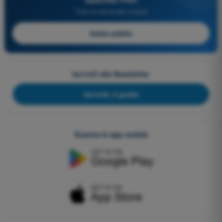
Tutte le domande incluse
Inizia subito
Iscriviti alla Newsletter
Iscriviti, è gratis
Scarica le app mobile