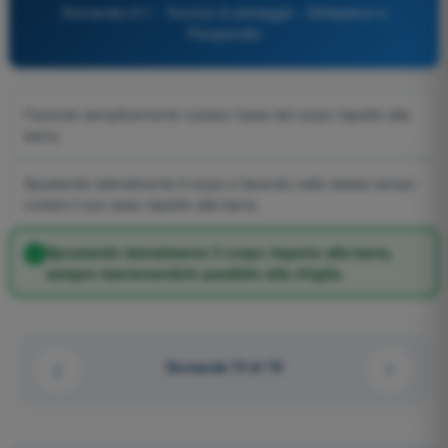
Domanda 217 - Tecnica di pilotaggio - Deltaplano e
Parapendio
Facendo semplicemente ruotare l’asse del corpo rispetto alla
barra.
Spostando lateralmente il corpo e facendo nello stesso tempo
ruotare il suo asse rispetto alla barra.
Spostando lateralmente il corpo rispetto alla barra,
sempre mantenendolo parallelo alla chiglia.
Domanda 72 di 79