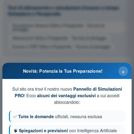
Test di allenamento e simulazioni d'esame a tempo
Deltaplano e Parapendio
Simulazione d'esame Delta e Parapendio - Tecnica di
pilotaggio
Allenamento Delta e Parapendio - Tecnica di pilotaggio
Esame in PDF Delta e Parapendio - Tecnica di pilotaggio
×
Novità: Potenzia la Tua Preparazione!
Sul sito ora trovi il nostro nuovo
Pannello di Simulazioni
! Ecco
a cui accedi
PRO
alcuni dei vantaggi esclusivi
sbloccandolo:
✅
Tutte le domande
ufficiali, nessuna esclusa
🧠
Spiegazioni e previsioni
con Intelligenza Artificiale