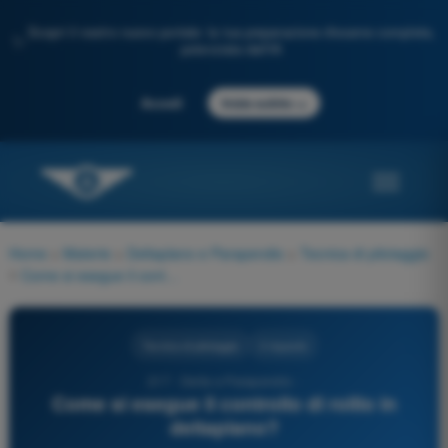
Scopri il nostro nuovo portale: la tua preparazione d'esame completa,
✨
potenziata dall'IA
→
Accedi
Inizia subito
Home
>
Materie
>
Deltaplano e Parapendio
>
Tecnica di pilotaggio
>
Come si esegue il controllo di rollio in deltaplano?
Tecnica di pilotaggio
3 risposte
217 - Delta e Parapendio -
Come si esegue il controllo di rollio in
deltaplano?