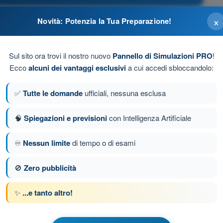
×
Novità: Potenzia la Tua Preparazione!
Sul sito ora trovi il nostro nuovo
Pannello di Simulazioni PRO
!
Ecco
alcuni dei vantaggi esclusivi
a cui accedi sbloccandolo:
urativo applicabile.
✅
Tutte le domande
ufficiali, nessuna esclusa
🧠
Spiegazioni e previsioni
con Intelligenza Artificiale
♾️
Nessun limite
di tempo o di esami
nda 4 di 27
Domanda successiva
🚫
Zero pubblicità
✨
...e tanto altro!
 a tempo Quiz Droni A1-A3 - Aeromobili a