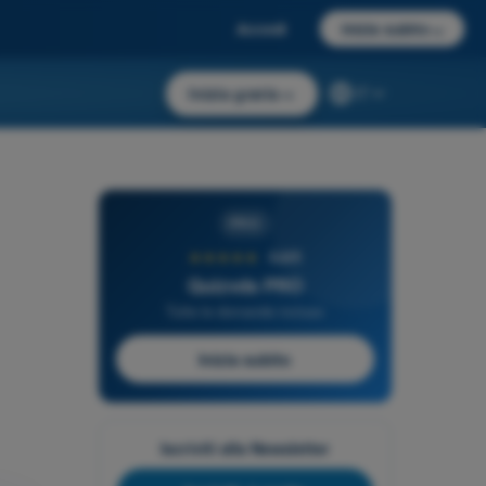
Accedi
Inizia subito
→
Inizia gratis
→
IT
PRO
★★★★★
4,6/5
Quizvds PRO
Tutte le domande incluse
Inizia subito
Iscriviti alla Newsletter