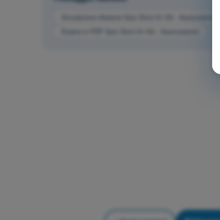
Simulazione d'esame Quiz Droni A1-A3 - Assicurazioni
Esame in PDF Quiz Droni A1-A3 - Assicurazioni