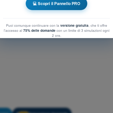
💻 Scopri il Pannello PRO
Allenamento Quiz Droni A1-A3 - Assicurazioni
Puoi comunque continuare con la
versione gratuita
, che ti offre
l'accesso al
75% delle domande
con un limite di 3 simulazioni ogni
2 ore.