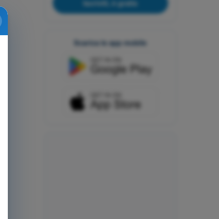
Iscriviti, è gratis
Scarica le app mobile