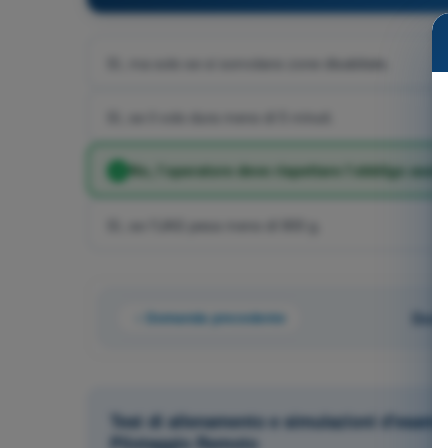
Sì, ma solo se si sorvolano zone disabitate.
Sì, se il volo dura meno di 5 minuti.
No, l’operatore deve rispettare l’obbligo assic
Sì, se l’UAS pesa meno di 900 g.
Domanda precedente
Doma
Test di allenamento e simulazioni d'esame
Pilotaggio Remoto