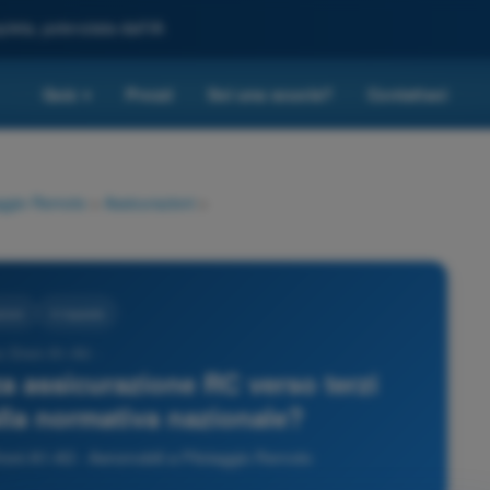
leta, potenziata dall'IA
Quiz
Prezzi
Sei una scuola?
Contattaci
▾
taggio Remoto
>
Assicurazioni
>
zioni
4 risposte
z Droni A1-A3 -
a assicurazione RC verso terzi
lla normativa nazionale?
roni A1-A3 - Aeromobili a Pilotaggio Remoto