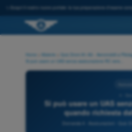
✨
Scopri il nostro nuovo portale: la tua preparazione d'esame comp
Home
>
Materie
>
Quiz Droni A1-A3 - Aeromobili a Pilo
Si può usare un UAS senza assicurazione RC verso terzi quando richiesta dalla normativa nazionale?
Assicura
4 - Qui
Si può usare un UAS senz
quando richiesta da
Domanda 4 - Assicurazioni - Quiz D