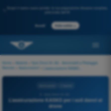
Scopri il nostro nuovo portale: la tua preparazione d'esame completa,
✨
potenziata dall'IA
→
Accedi
Inizia subito
Home
>
Materie
>
Quiz Droni A1-A3 - Aeromobili a Pilotaggio
Remoto
>
Assicurazioni
>
L’assicurazione KASKO per i soli danni al drone
Assicurazioni
4 risposte
5 - Quiz Droni A1-A3 -
L’assicurazione KASKO per i soli danni al
drone