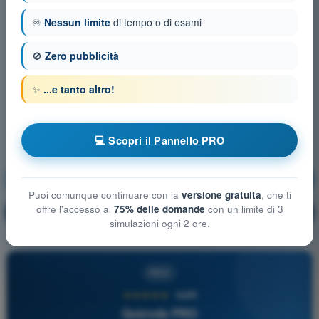
♾️
Nessun limite
di tempo o di esami
🚫
Zero pubblicità
✨
...e tanto altro!
💻 Scopri il Pannello PRO
Assicurazioni
Allenamento!
Puoi comunque continuare con la
versione gratuita
, che ti
offre l'accesso al
75% delle domande
con un limite di 3
Spiegazione domanda
🔒
PRO
simulazioni ogni 2 ore.
PRO
★★★★★
4,6/5
Quizvds PRO