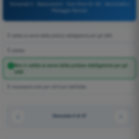
Domanda 5 - Assicurazioni - Quiz Droni A1-A3 - Aeromobili a
Pilotaggio Remoto
È valida ai sensi della polizza obbligatoria per gli UAS
È vietata
Non è valida ai sensi della polizza obbligatoria per gli
UAS
È necessaria solo per voli fuori dall’Italia.
Domanda 5 di 27