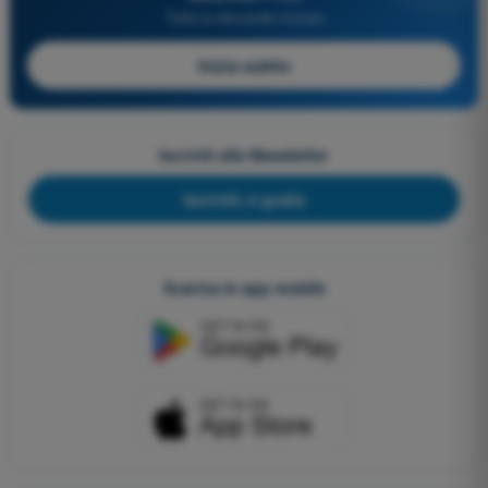
Tutte le domande incluse
Inizia subito
Iscriviti alla Newsletter
Iscriviti, è gratis
Scarica le app mobile