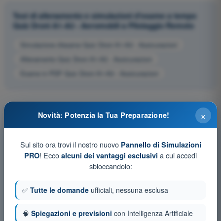
Test di allenamento e simulazioni d'esame a tempo
Quiz Droni A1-A3 - Aeromobili a Pilotaggio Remoto
Simulazione d'esame Quiz Droni A1-A3 - Assicurazioni
Allenamento Quiz Droni A1-A3 - Assicurazioni
Esame in PDF Quiz Droni A1-A3 - Assicurazioni
×
Novità: Potenzia la Tua Preparazione!
Sul sito ora trovi il nostro nuovo
Pannello di Simulazioni
! Ecco
a cui accedi
PRO
alcuni dei vantaggi esclusivi
sbloccandolo:
✅
Tutte le domande
ufficiali, nessuna esclusa
🧠
Spiegazioni e previsioni
con Intelligenza Artificiale