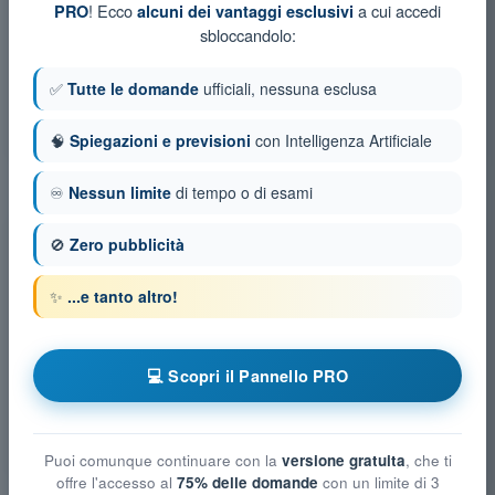
! Ecco
a cui accedi
PRO
alcuni dei vantaggi esclusivi
sbloccandolo:
Coprire la responsabilità per danni causati a terzi, nei limiti e
condizioni della polizza.
✅
Tutte le domande
ufficiali, nessuna esclusa
Autorizzare automaticamente il volo in zone vietate.
🧠
Spiegazioni e previsioni
con Intelligenza Artificiale
♾️
Nessun limite
di tempo o di esami
16 - A chi è in capo l'obbligo di assicurare l'UAS?
🚫
Zero pubblicità
All'operatore
✨
...e tanto altro!
Al pilota
💻 Scopri il Pannello PRO
Al proprietario
È obbligatoria solo quando l’UAS supera 25 kg.
Puoi comunque continuare con la
versione gratuita
, che ti
offre l'accesso al
75% delle domande
con un limite di 3