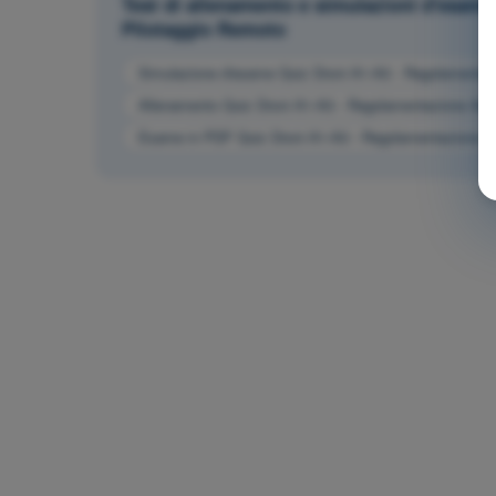
Test di allenamento e simulazioni d'esame
Pilotaggio Remoto
Simulazione d'esame Quiz Droni A1-A3 - Regolamentaz
Allenamento Quiz Droni A1-A3 - Regolamentazione Aer
Esame in PDF Quiz Droni A1-A3 - Regolamentazione A