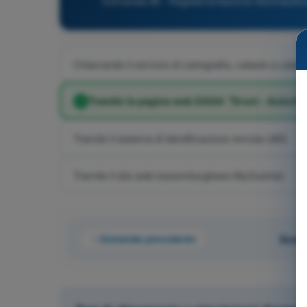
Domanda 58 - Regolamentazione Aeronautica -
Chiamando il servizio di cartografia, catasto e cata
Tramite la pagina web EASA "Droni - Autorità
Tramite il sistema di identificazione remota UAS.
Tramite il sito web lussemburghese MyGuichet.
Domanda precedente
Doman