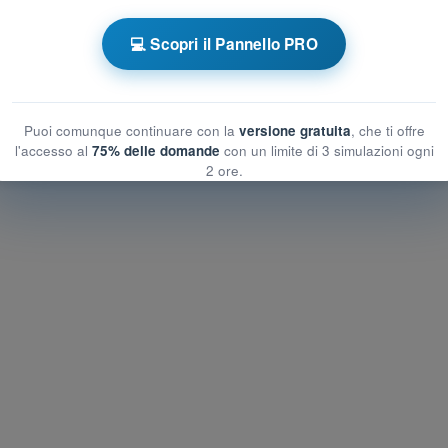
 a tempo Quiz Droni A1-A3 - Aeromobili a
💻 Scopri il Pannello PRO
ione Aeronautica
onautica
eronautica
Puoi comunque continuare con la
versione gratuita
, che ti offre
l'accesso al
75% delle domande
con un limite di 3 simulazioni ogni
2 ore.