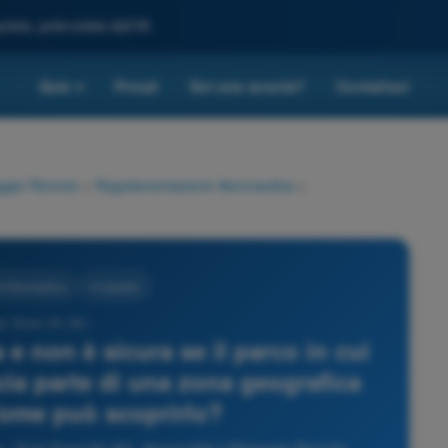
leta, potenziata dall'IA
Quiz
Prezzi
Sei una scuola?
Contattaci
▾
taggio Remoto
>
Regolamentazione Aeronautica
>
 Aeronautica
4 risposte
iz Droni A1-A3 -
a e non è sicura se il parco in cui
ccia parte di una zona geografica
Come può scoprirlo?