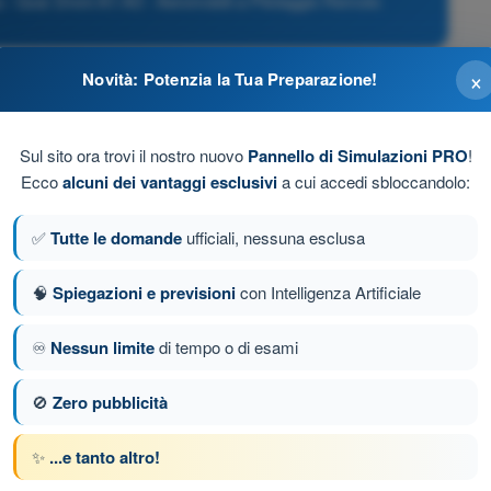
 Quiz Droni A1-A3 - Aeromobili a Pilotaggio Remoto
×
Novità: Potenzia la Tua Preparazione!
sto lussemburghese.
Sul sito ora trovi il nostro nuovo
Pannello di Simulazioni PRO
!
 aeronautiche nazionali".
Ecco
alcuni dei vantaggi esclusivi
a cui accedi sbloccandolo:
✅
Tutte le domande
ufficiali, nessuna esclusa
🧠
Spiegazioni e previsioni
con Intelligenza Artificiale
♾️
Nessun limite
di tempo o di esami
da 58 di 79
Domanda successiva
🚫
Zero pubblicità
✨
...e tanto altro!