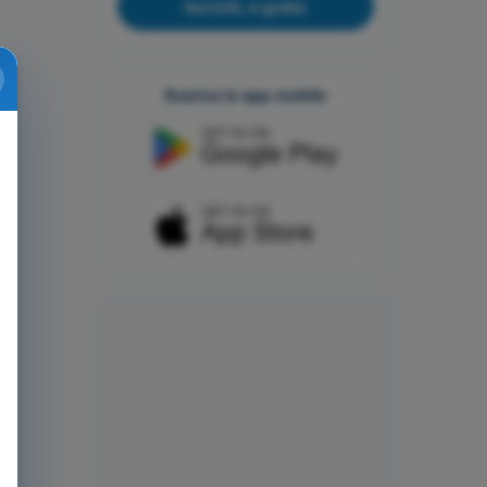
Iscriviti, è gratis
Scarica le app mobile