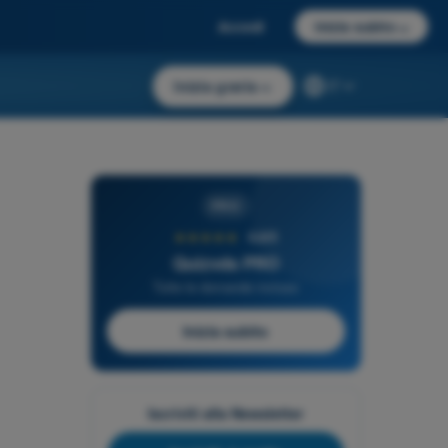
Accedi
Inizia subito
→
Inizia gratis
→
IT
PRO
★★★★★
4,6/5
Quizvds PRO
Tutte le domande incluse
Inizia subito
Iscriviti alla Newsletter