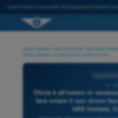
✨
Scopri il nostro nuovo portale: la tua preparazione d'esame comp
Home
>
Materie
>
Quiz Droni A1-A3 - Aeromobili a Pilo
Olivia è all'estero in vacanza e non è sicura se il parco in cui farà volare il suo drone faccia parte di una zona geografica UAS limitata. Come può scoprirlo?
Regolamentazione
58 - Qu
Olivia è all'estero in vacanz
farà volare il suo drone fa
UAS limitata. 