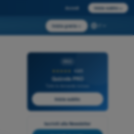
Accedi
Inizia subito
→
Inizia gratis
→
IT
PRO
★★★★★
4,6/5
Quizvds PRO
Tutte le domande incluse
Inizia subito
Iscriviti alla Newsletter