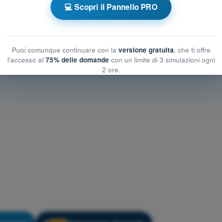
💻 Scopri il Pannello PRO
rative
Allenamento Quiz Droni A1-A3 - Procedure operative
Puoi comunque continuare con la
versione gratuita
, che ti offre
l'accesso al
75% delle domande
con un limite di 3 simulazioni ogni
2 ore.