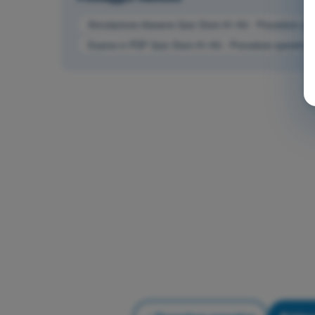
Simulazione d'esame Quiz Droni A1-A3 - Procedure ope
Esame in PDF Quiz Droni A1-A3 - Procedure operative