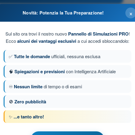
×
Novità: Potenzia la Tua Preparazione!
volo, distinto dalla funzione di rientro automatico (RTH)
Sul sito ora trovi il nostro nuovo
Pannello di Simulazioni PRO
!
o di decollo (Home) in caso di perdita del collegamento
Ecco
alcuni dei vantaggi esclusivi
a cui accedi sbloccandolo:
roscopio e accelerometro
✅
Tutte le domande
ufficiali, nessuna esclusa
ta prima del decollo
🧠
Spiegazioni e previsioni
con Intelligenza Artificiale
♾️
Nessun limite
di tempo o di esami
nda 2 di 43
Domanda successiva
🚫
Zero pubblicità
✨
...e tanto altro!
 a tempo Quiz Droni A1-A3 - Aeromobili a