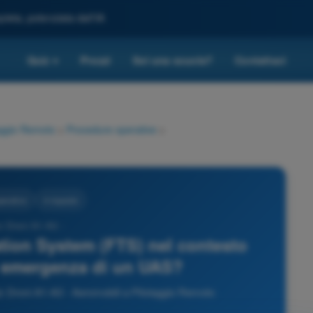
leta, potenziata dall'IA
Quiz
Prezzi
Sei una scuola?
Contattaci
▾
taggio Remoto
>
Procedure operative
>
perative
4 risposte
z Droni A1-A3 -
ation System (FTS) nel contesto
i emergenza di un UAS?
z Droni A1-A3 - Aeromobili a Pilotaggio Remoto