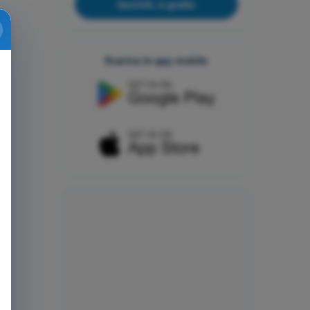
Iscriviti, è gratis
Scarica le app mobile