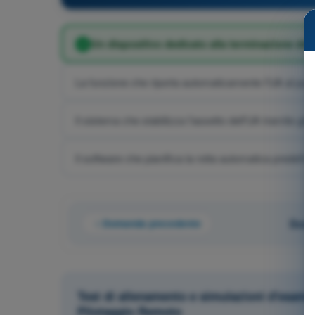
Un dispositivo dedicato alla terminazione del 
La funzione che riporta automaticamente l'UA al punt
Il sistema che stabilizza l'assetto dell'UA tramite gi
Il software che pianifica la rotta automatica predefini
Domanda precedente
Doma
Test di allenamento e simulazioni d'esame
Pilotaggio Remoto