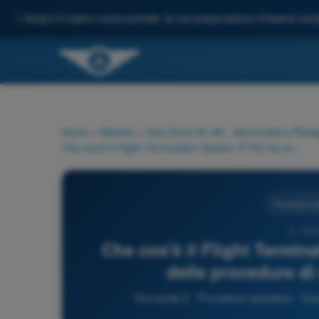
✨
Scopri il nostro nuovo portale: la tua preparazione d'esame comp
Home
>
Materie
>
Quiz Droni A1-A3 - Aeromobili a Pilo
Che cos'è il Flight Termination System (FTS) nel contesto delle procedure di emergenza di un UAS?
Procedure o
2 - Qui
Che cos'è il Flight Termin
delle procedure d
Domanda 2 - Procedure operative - Qui