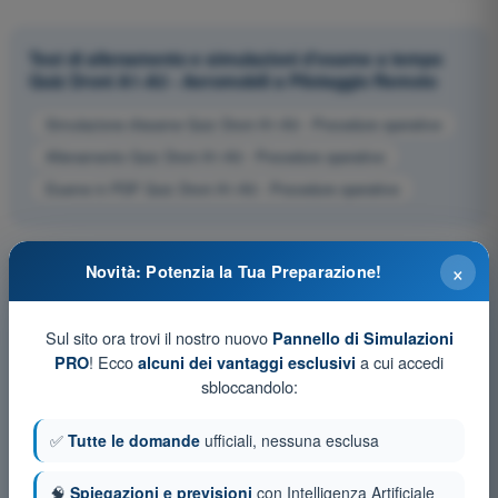
Test di allenamento e simulazioni d'esame a tempo
Quiz Droni A1-A3 - Aeromobili a Pilotaggio Remoto
Simulazione d'esame Quiz Droni A1-A3 - Procedure operative
Allenamento Quiz Droni A1-A3 - Procedure operative
Esame in PDF Quiz Droni A1-A3 - Procedure operative
×
Novità: Potenzia la Tua Preparazione!
Sul sito ora trovi il nostro nuovo
Pannello di Simulazioni
! Ecco
a cui accedi
PRO
alcuni dei vantaggi esclusivi
sbloccandolo:
✅
Tutte le domande
ufficiali, nessuna esclusa
🧠
Spiegazioni e previsioni
con Intelligenza Artificiale