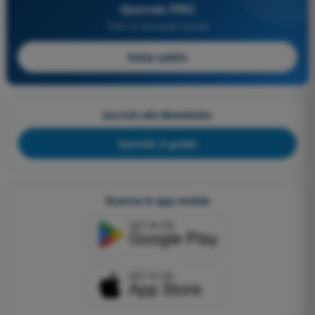
Quizvds PRO
Tutte le domande incluse
Inizia subito
Iscriviti alla Newsletter
Iscriviti, è gratis
Scarica le app mobile