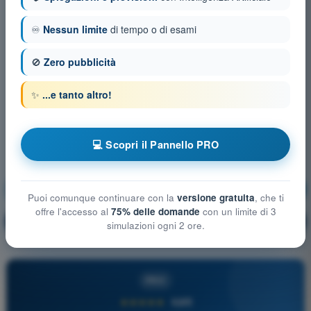
♾️
Nessun limite
di tempo o di esami
🚫
Zero pubblicità
✨
...e tanto altro!
💻 Scopri il Pannello PRO
Procedure operative
Allenamento!
Puoi comunque continuare con la
versione gratuita
, che ti
offre l'accesso al
75% delle domande
con un limite di 3
Spiegazione domanda
🔒
PRO
simulazioni ogni 2 ore.
PRO
★★★★★
4,6/5