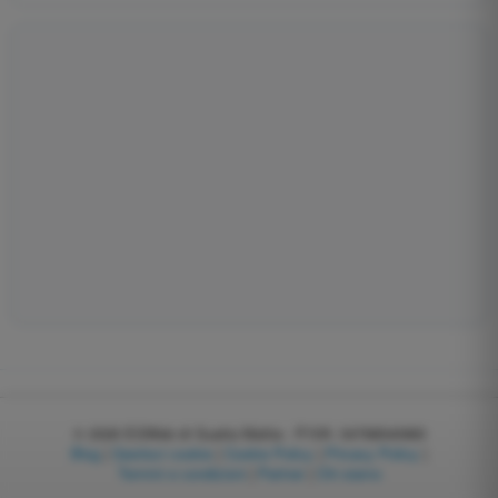
© 2026
EGWeb di Guatta Mattia - P.IVA: 04768540983
Blog
|
Gestisci cookie
|
Cookie Policy
|
Privacy Policy
|
Termini e condizioni
|
Partner
|
Chi siamo