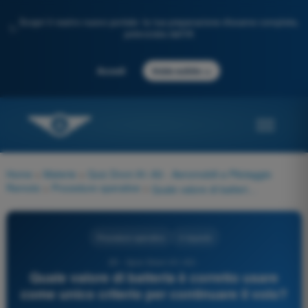
Scopri il nostro nuovo portale: la tua preparazione d'esame completa,
✨
potenziata dall'IA
→
Accedi
Inizia subito
Home
>
Materie
>
Quiz Droni A1-A3 - Aeromobili a Pilotaggio
Remoto
>
Procedure operative
>
Quale valore di batteria è corretto usare come unico criterio per continuare il volo?
Procedure operative
4 risposte
20 - Quiz Droni A1-A3 -
Quale valore di batteria è corretto usare
come unico criterio per continuare il volo?