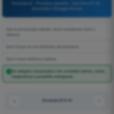
Domanda 20 - Procedure operative - Quiz Droni A1-A3 -
Aeromobili a Pilotaggio Remoto
Solo la percentuale indicata, senza considerare vento o
distanza.
Solo il tempo di volo dichiarato dal produttore.
Solo il colore dell’icona batteria.
Un margine conservativo che consideri rientro, vento,
temperatura e possibile emergenza.
Domanda 20 di 43