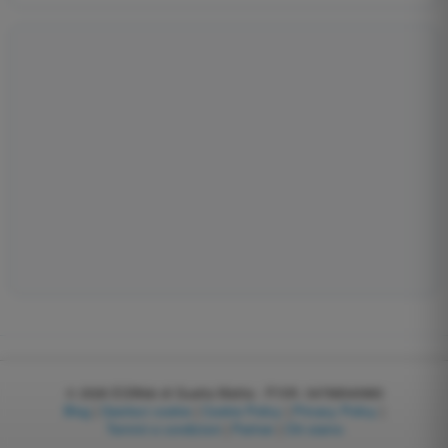
© 2026
EGWeb di Guatta Mattia - P.IVA: 04768540983
Blog
|
Gestisci cookie
|
Cookie Policy
|
Privacy Policy
|
Termini e condizioni
|
Partner
|
Chi siamo