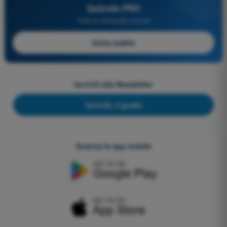
Quizvds PRO
Tutte le domande incluse
Inizia subito
Iscriviti alla Newsletter
Iscriviti, è gratis
Scarica le app mobile