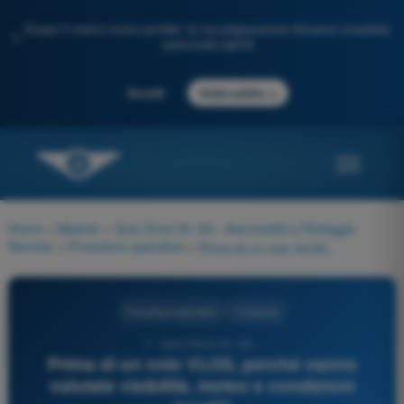
Scopri il nostro nuovo portale: la tua preparazione d'esame completa,
✨
potenziata dall'IA
→
Accedi
Inizia subito
Home
>
Materie
>
Quiz Droni A1-A3 - Aeromobili a Pilotaggio
Remoto
>
Procedure operative
>
Prima di un volo VLOS, perché vanno valutate visibilità, meteo e condizioni locali?
Procedure operative
4 risposte
7 - Quiz Droni A1-A3 -
Prima di un volo VLOS, perché vanno
valutate visibilità, meteo e condizioni