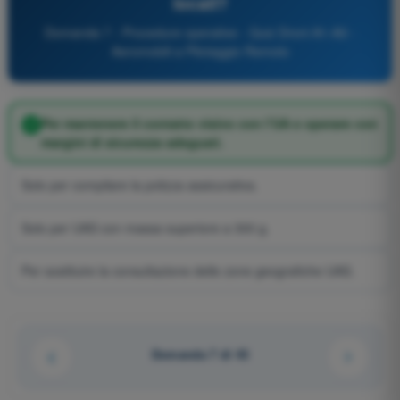
locali?
Domanda 7 - Procedure operative - Quiz Droni A1-A3 -
Aeromobili a Pilotaggio Remoto
Per mantenere il contatto visivo con l’UA e operare con
margini di sicurezza adeguati.
Solo per compilare la polizza assicurativa.
Solo per UAS con massa superiore a 300 g.
Per sostituire la consultazione delle zone geografiche UAS.
Domanda 7 di 43