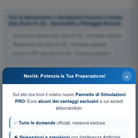
Test di allenamento e simulazioni d'esame a tempo
Quiz Droni A1-A3 - Aeromobili a Pilotaggio Remoto
Simulazione d'esame Quiz Droni A1-A3 - Procedure operative
Allenamento Quiz Droni A1-A3 - Procedure operative
Esame in PDF Quiz Droni A1-A3 - Procedure operative
×
Novità: Potenzia la Tua Preparazione!
Sul sito ora trovi il nostro nuovo
Pannello di Simulazioni
! Ecco
a cui accedi
PRO
alcuni dei vantaggi esclusivi
sbloccandolo:
✅
Tutte le domande
ufficiali, nessuna esclusa
🧠
Spiegazioni e previsioni
con Intelligenza Artificiale