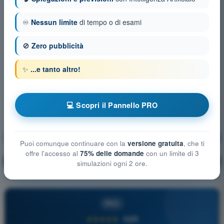
♾️
Nessun limite
di tempo o di esami
🚫
Zero pubblicità
✨
...e tanto altro!
💻 Scopri il Pannello PRO
Procedure operative
Allenamento!
Puoi comunque continuare con la
versione gratuita
, che ti
offre l'accesso al
75% delle domande
con un limite di 3
Spiegazione domanda
🔒
PRO
simulazioni ogni 2 ore.
PRO
★★★★★
4,6/5