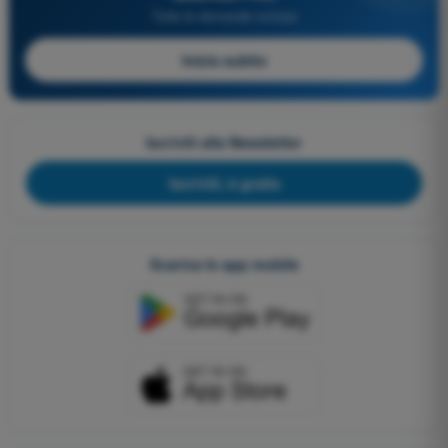
Tutte le domande incluse
Inizia subito
Iscriviti alla Newsletter
Iscriviti, è gratis
Scarica le app mobile