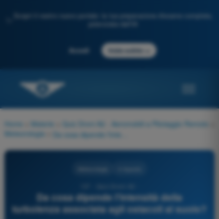
Scopri il nostro nuovo portale: la tua preparazione d'esame completa,
✨
potenziata dall'IA
→
Accedi
Inizia subito
Home
>
Materie
>
Quiz Droni A2 - Aeromobili a Pilotaggio Remoto
>
Meteorologia
>
Da cosa dipende l'intensità della turbolenza associata agli ostacoli al suolo?
Meteorologia
4 risposte
137 - Quiz Droni A2 -
Da cosa dipende l'intensità della
turbolenza associata agli ostacoli al suolo?