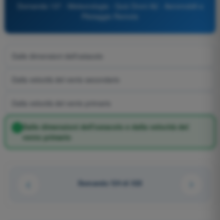
Domanda 137 - Meteorologia - Quiz Droni A2 - Aeromobili a
Pilotaggio Remoto
Dalle dimensioni dell'ostacolo
Dalla velocità del vento secondario
Dalla velocità del vento primario
Dalle dimensioni dell'ostacolo e dalla velocità del
vento primario
Domanda 124 di 322