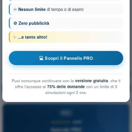
♾️
Nessun limite
di tempo o di esami
🚫
Zero pubblicità
✨
...e tanto altro!
💻 Scopri il Pannello PRO
Meteorologia
Allenamento!
Puoi comunque continuare con la
versione gratuita
, che ti
offre l'accesso al
75% delle domande
con un limite di 3
Spiegazione domanda
🔒
PRO
simulazioni ogni 2 ore.
PRO
★★★★★
4,6/5
Quizvds PRO