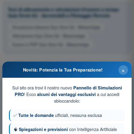
Test di allenamento e simulazioni d'esame a tempo
Quiz Droni A2 - Aeromobili a Pilotaggio Remoto
Simulazione d'esame Quiz Droni A2 - Meteorologia
Allenamento Quiz Droni A2 - Meteorologia
Esame in PDF Quiz Droni A2 - Meteorologia
×
Novità: Potenzia la Tua Preparazione!
Sul sito ora trovi il nostro nuovo
Pannello di Simulazioni
! Ecco
a cui accedi
PRO
alcuni dei vantaggi esclusivi
sbloccandolo:
✅
Tutte le domande
ufficiali, nessuna esclusa
🧠
Spiegazioni e previsioni
con Intelligenza Artificiale