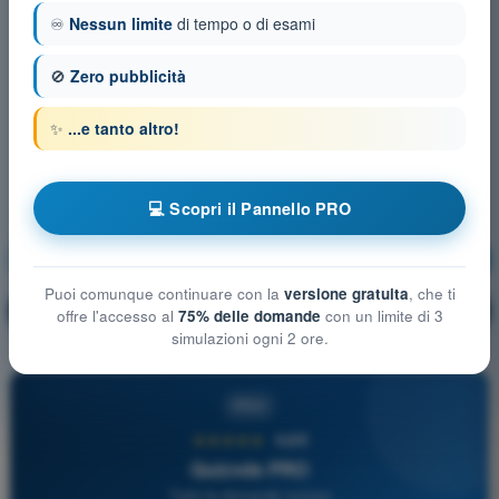
♾️
Nessun limite
di tempo o di esami
🚫
Zero pubblicità
✨
...e tanto altro!
💻 Scopri il Pannello PRO
Meteorologia
Allenamento!
Puoi comunque continuare con la
versione gratuita
, che ti
Spiegazione domanda
🔒
PRO
offre l'accesso al
75% delle domande
con un limite di 3
simulazioni ogni 2 ore.
PRO
★★★★★
4,6/5
Quizvds PRO
Tutte le domande incluse