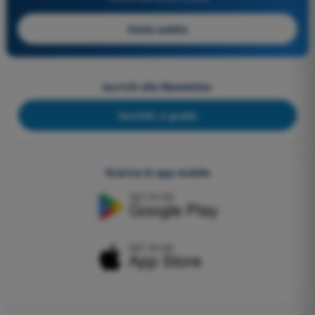
Inizia subito
Iscriviti alla Newsletter
Iscriviti, è gratis
Scarica le app mobile