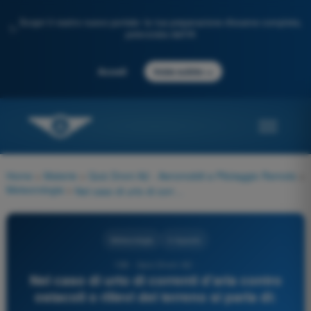
Scopri il nostro nuovo portale: la tua preparazione d'esame completa,
✨
potenziata dall'IA
→
Accedi
Inizia subito
Home
>
Materie
>
Quiz Droni A2 - Aeromobili a Pilotaggio Remoto
>
Meteorologia
>
Nel caso di urto di correnti d'aria contro ostacoli o rilievi del terreno si parla di:
Meteorologia
4 risposte
138 - Quiz Droni A2 -
Nel caso di urto di correnti d'aria contro
ostacoli o rilievi del terreno si parla di: