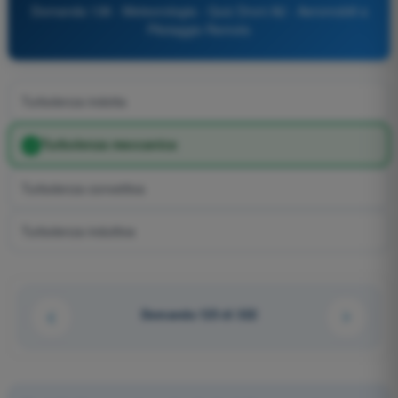
Domanda 138 - Meteorologia - Quiz Droni A2 - Aeromobili a
Pilotaggio Remoto
Turbolenza indotta
Turbolenza meccanica
Turbolenza convettiva
Turbolenza induttiva
Domanda 125 di 322