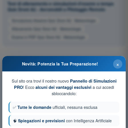
Test di allenamento e simulazioni d'esame a tempo
Quiz Droni A2 - Aeromobili a Pilotaggio Remoto
Simulazione d'esame Quiz Droni A2 - Meteorologia
Allenamento Quiz Droni A2 - Meteorologia
Esame in PDF Quiz Droni A2 - Meteorologia
×
Novità: Potenzia la Tua Preparazione!
Sul sito ora trovi il nostro nuovo
Pannello di Simulazioni
! Ecco
a cui accedi
PRO
alcuni dei vantaggi esclusivi
sbloccandolo:
✅
Tutte le domande
ufficiali, nessuna esclusa
🧠
Spiegazioni e previsioni
con Intelligenza Artificiale