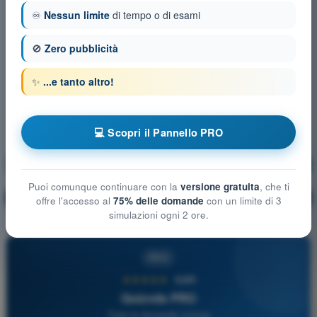
♾️
Nessun limite
di tempo o di esami
🚫
Zero pubblicità
✨
...e tanto altro!
💻 Scopri il Pannello PRO
Meteorologia
Allenamento!
Puoi comunque continuare con la
versione gratuita
, che ti
Spiegazione domanda
🔒
PRO
offre l'accesso al
75% delle domande
con un limite di 3
simulazioni ogni 2 ore.
PRO
★★★★★
4,6/5
Quizvds PRO
Tutte le domande incluse