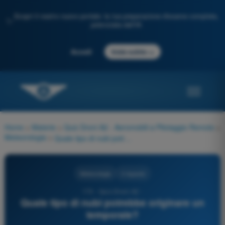
Scopri il nostro nuovo portale: la tua preparazione d'esame completa,
✨
potenziata dall'IA
→
Accedi
Inizia subito
Home
>
Materie
>
Quiz Droni A2 - Aeromobili a Pilotaggio Remoto
>
Meteorologia
>
Quale tipo di nubi potrebbe originare un temporale?
Meteorologia
4 risposte
173 - Quiz Droni A2 -
Quale tipo di nubi potrebbe originare un
temporale?