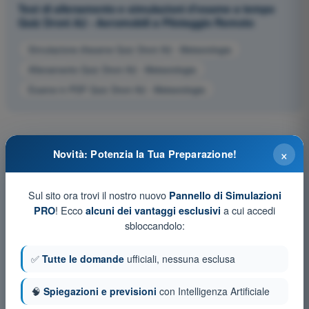
Test di allenamento e simulazioni d'esame a tempo
Quiz Droni A2 - Aeromobili a Pilotaggio Remoto
Simulazione d'esame Quiz Droni A2 - Meteorologia
Allenamento Quiz Droni A2 - Meteorologia
Esame in PDF Quiz Droni A2 - Meteorologia
×
Novità: Potenzia la Tua Preparazione!
Sul sito ora trovi il nostro nuovo
Pannello di Simulazioni
! Ecco
a cui accedi
PRO
alcuni dei vantaggi esclusivi
sbloccandolo:
✅
Tutte le domande
ufficiali, nessuna esclusa
🧠
Spiegazioni e previsioni
con Intelligenza Artificiale