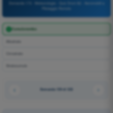
Domanda 173 - Meteorologia - Quiz Droni A2 - Aeromobili a
Pilotaggio Remoto
Cumulonembo
Altostrato
Cirrostrato
Stratocumulo
Domanda 159 di 322