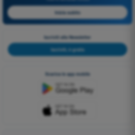
Inizia subito
Iscriviti alla Newsletter
Iscriviti, è gratis
Scarica le app mobile