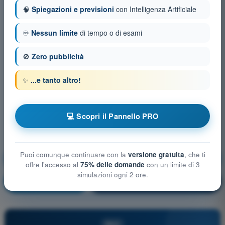
🧠
Spiegazioni e previsioni
con Intelligenza Artificiale
♾️
Nessun limite
di tempo o di esami
🚫
Zero pubblicità
✨
...e tanto altro!
💻 Scopri il Pannello PRO
Puoi comunque continuare con la
versione gratuita
, che ti
Mitigazioni tecniche e operative del rischio a terra
offre l'accesso al
75% delle domande
con un limite di 3
simulazioni ogni 2 ore.
Allenamento!
Spiegazione domanda
🔒
PRO
PRO