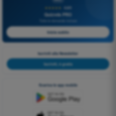
★★★★★
4,6/5
Quizvds PRO
Tutte le domande incluse
Inizia subito
Iscriviti alla Newsletter
Iscriviti, è gratis
Scarica le app mobile