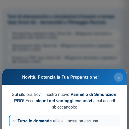
Test di allenamento e simulazioni d'esame a tempo
Quiz Droni A2 - Aeromobili a Pilotaggio Remoto
Simulazione d'esame Quiz Droni A2 - Mitigazioni tecniche e
operative del rischio a terra
Allenamento Quiz Droni A2 - Mitigazioni tecniche e operative
del rischio a terra
Esame in PDF Quiz Droni A2 - Mitigazioni tecniche e operative
del rischio a terra
×
Novità: Potenzia la Tua Preparazione!
Sul sito ora trovi il nostro nuovo
Pannello di Simulazioni
! Ecco
a cui accedi
PRO
alcuni dei vantaggi esclusivi
sbloccandolo:
✅
Tutte le domande
ufficiali, nessuna esclusa