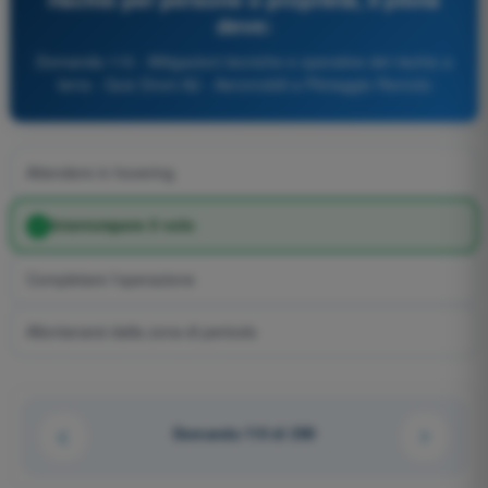
deve:
Domanda 110 - Mitigazioni tecniche e operative del rischio a
terra - Quiz Droni A2 - Aeromobili a Pilotaggio Remoto
Attendere in hovering
Interrompere il volo
Completare l'operazione
Allontanarsi dalla zona di pericolo
Domanda 110 di 290