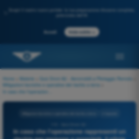
Scopri il nostro nuovo portale: la tua preparazione d'esame completa,
✨
potenziata dall'IA
→
Accedi
Inizia subito
Home
>
Materie
>
Quiz Droni A2 - Aeromobili a Pilotaggio Remoto
>
Mitigazioni tecniche e operative del rischio a terra
>
In caso che l'operazione rappresenti un rischio per persone o proprietà, il pilota deve:
Mitigazioni tecniche e operative del rischio a terra
4 risposte
110 - Quiz Droni A2 -
In caso che l'operazione rappresenti un
rischio per persone o proprietà, il pilota