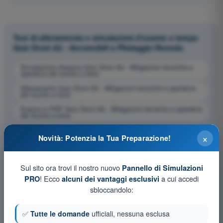
Test di allenamento e simulazioni d'esame a tempo
Quiz Droni A2 - Aeromobili a Pilotaggio Remoto
Simulazione d'esame Quiz Droni A2 - Mitigazioni tecniche e
operative del rischio a terra
Allenamento Quiz Droni A2 - Mitigazioni tecniche e operative
del rischio a terra
Esame in PDF Quiz Droni A2 - Mitigazioni tecniche e operative
del rischio a terra
×
Novità: Potenzia la Tua Preparazione!
Sul sito ora trovi il nostro nuovo
Pannello di Simulazioni
! Ecco
a cui accedi
PRO
alcuni dei vantaggi esclusivi
sbloccandolo:
✅
Tutte le domande
ufficiali, nessuna esclusa