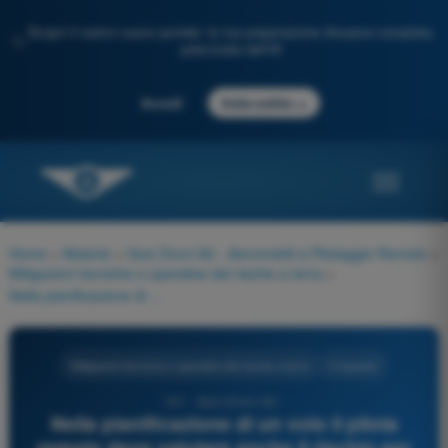
Scopri il nostro nuovo portale: la tua preparazione d'esame completa,
✨
potenziata dall'IA
→
Accedi
Inizia subito
Home
>
Materie
>
Quiz Droni A2 - Aeromobili a Pilotaggio Remoto
>
Mitigazioni tecniche e operative del rischio a terra
>
Nella pianificazione di un volo il pilota remoto deve valutare anche il rischio per persone e beni a terra?
Mitigazioni tecniche e operative del rischio a terra
4 risposte
141 - Quiz Droni A2 -
Nella pianificazione di un volo il pilota
remoto deve valutare anche il rischio per