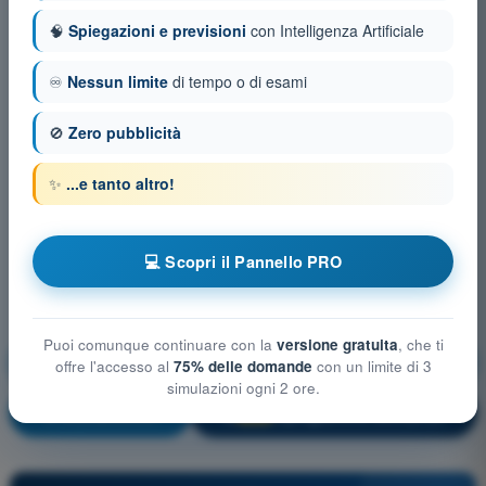
🧠
Spiegazioni e previsioni
con Intelligenza Artificiale
♾️
Nessun limite
di tempo o di esami
🚫
Zero pubblicità
✨
...e tanto altro!
💻 Scopri il Pannello PRO
Puoi comunque continuare con la
versione gratuita
, che ti
Mitigazioni tecniche e operative del rischio a terra
offre l'accesso al
75% delle domande
con un limite di 3
simulazioni ogni 2 ore.
Allenamento!
Spiegazione domanda
🔒
PRO