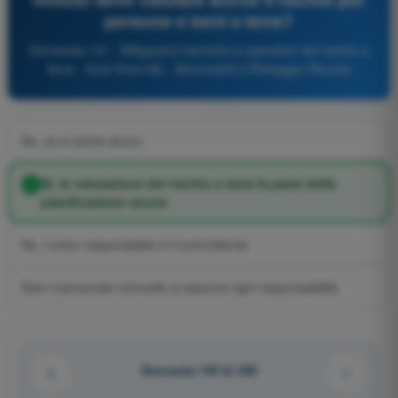
persone e beni a terra?
Domanda 141 - Mitigazioni tecniche e operative del rischio a
terra - Quiz Droni A2 - Aeromobili a Pilotaggio Remoto
No, se si sente sicuro
Sì, la valutazione del rischio a terra fa parte della
pianificazione sicura
No, l'unico responsabile è il committente
Solo il personale coinvolto si assume ogni responsabilità
Domanda 140 di 290