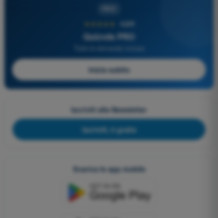
PRO
★★★★★
4,6/5
Quizvds PRO
Tutte le domande incluse
Inizia subito
Iscriviti alla Newsletter
Iscriviti, è gratis
Scarica le app mobile