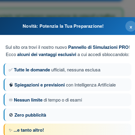
rtarlo nel mantenere separazione da ostacoli e traffico
×
Novità: Potenzia la Tua Preparazione!
 la distanza VLOS
Sul sito ora trovi il nostro nuovo
Pannello di Simulazioni PRO
!
Ecco
alcuni dei vantaggi esclusivi
a cui accedi sbloccandolo:
 solo altri UAS
✅
Tutte le domande
ufficiali, nessuna esclusa
e del volo
🧠
Spiegazioni e previsioni
con Intelligenza Artificiale
♾️
Nessun limite
di tempo o di esami
a 146 di 290
Domanda successiva
🚫
Zero pubblicità
✨
...e tanto altro!
 a tempo Quiz Droni A2 - Aeromobili a