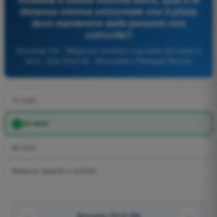
distanza minima orizzontale che il pilota
deve mantenere dalle persone non
coinvolte?
Domanda 155 - Mitigazioni tecniche e operative del rischio a
terra - Quiz Droni A2 - Aeromobili a Pilotaggio Remoto
10 metri
30 metri
80 metri
Nessuna risposta è corretta
Domanda 153 di 290