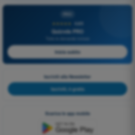
PRO
★★★★★
4,6/5
Quizvds PRO
Tutte le domande incluse
Inizia subito
Iscriviti alla Newsletter
Iscriviti, è gratis
Scarica le app mobile