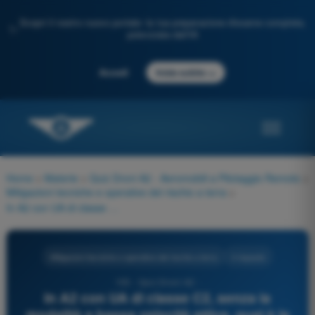
Scopri il nostro nuovo portale: la tua preparazione d'esame completa,
✨
potenziata dall'IA
→
Accedi
Inizia subito
Home
>
Materie
>
Quiz Droni A2 - Aeromobili a Pilotaggio Remoto
>
Mitigazioni tecniche e operative del rischio a terra
>
In A2 con UA di classe C2, senza la modalità a bassa velocità attiva, qual è la distanza minima orizzontale che il pilota deve mantenere dalle persone non coinvolte?
Mitigazioni tecniche e operative del rischio a terra
4 risposte
155 - Quiz Droni A2 -
In A2 con UA di classe C2, senza la
modalità a bassa velocità attiva, qual è la