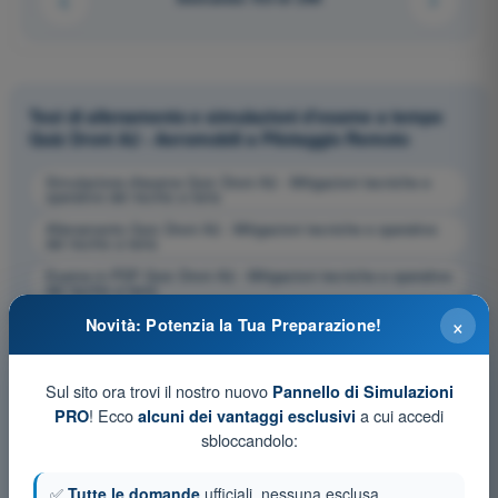
Test di allenamento e simulazioni d'esame a tempo
Quiz Droni A2 - Aeromobili a Pilotaggio Remoto
Simulazione d'esame Quiz Droni A2 - Mitigazioni tecniche e
operative del rischio a terra
Allenamento Quiz Droni A2 - Mitigazioni tecniche e operative
del rischio a terra
Esame in PDF Quiz Droni A2 - Mitigazioni tecniche e operative
del rischio a terra
×
Novità: Potenzia la Tua Preparazione!
Sul sito ora trovi il nostro nuovo
Pannello di Simulazioni
! Ecco
a cui accedi
PRO
alcuni dei vantaggi esclusivi
sbloccandolo:
✅
Tutte le domande
ufficiali, nessuna esclusa