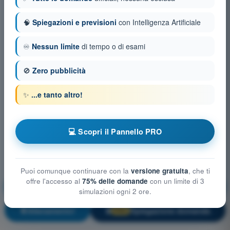
🧠
Spiegazioni e previsioni
con Intelligenza Artificiale
♾️
Nessun limite
di tempo o di esami
🚫
Zero pubblicità
✨
...e tanto altro!
💻 Scopri il Pannello PRO
Puoi comunque continuare con la
versione gratuita
, che ti
offre l'accesso al
75% delle domande
con un limite di 3
Mitigazioni tecniche e operative del rischio a terra
simulazioni ogni 2 ore.
Allenamento!
Spiegazione domanda
🔒
PRO