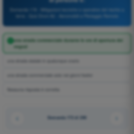
Domanda 178 - Mitigazioni tecniche e operative del rischio a
terra - Quiz Droni A2 - Aeromobili a Pilotaggio Remoto
una strada commerciale durante le ore di apertura dei
negozi
una strada statale in qualunque orario
una strada commerciale solo nei giorni festivi
Nessuna risposta è corretta
Domanda 172 di 290