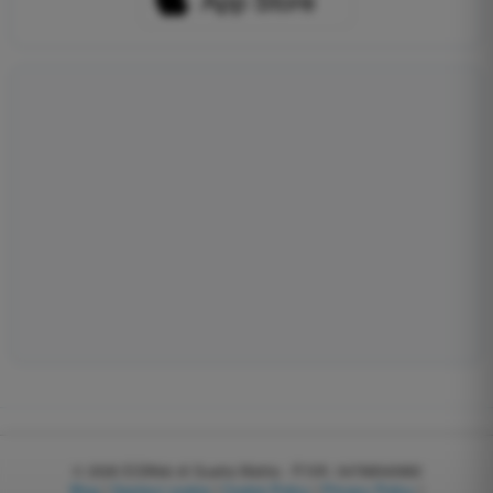
© 2026
EGWeb di Guatta Mattia - P.IVA: 04768540983
Blog
|
Gestisci cookie
|
Cookie Policy
|
Privacy Policy
|