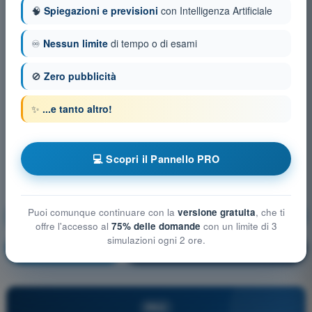
🧠
Spiegazioni e previsioni
con Intelligenza Artificiale
♾️
Nessun limite
di tempo o di esami
🚫
Zero pubblicità
✨
...e tanto altro!
💻 Scopri il Pannello PRO
Puoi comunque continuare con la
versione gratuita
, che ti
Mitigazioni tecniche e operative del rischio a terra
offre l'accesso al
75% delle domande
con un limite di 3
simulazioni ogni 2 ore.
Allenamento!
Spiegazione domanda
🔒
PRO
PRO