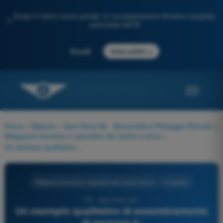
Scopri il nostro nuovo portale: la tua preparazione d'esame completa,
✨
potenziata dall'IA
→
Accedi
Inizia subito
Home
>
Materie
>
Quiz Droni A2 - Aeromobili a Pilotaggio Remoto
>
Mitigazioni tecniche e operative del rischio a terra
>
Un esempio qualitativo di assembramento di persone è:
Mitigazioni tecniche e operative del rischio a terra
4 risposte
178 - Quiz Droni A2 -
Un esempio qualitativo di assembramento
di persone è: