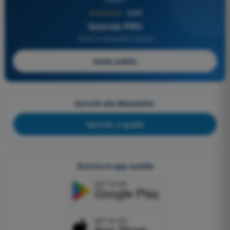
★★★★★
4,6/5
Quizvds PRO
Tutte le domande incluse
Inizia subito
Iscriviti alla Newsletter
Iscriviti, è gratis
Scarica le app mobile