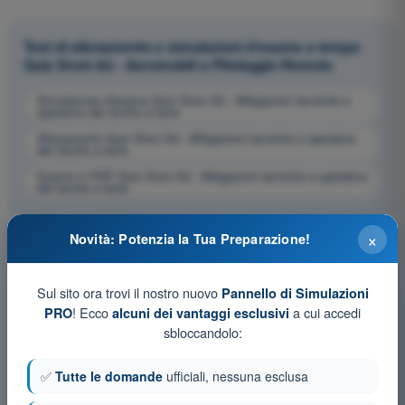
Test di allenamento e simulazioni d'esame a tempo
Quiz Droni A2 - Aeromobili a Pilotaggio Remoto
Simulazione d'esame Quiz Droni A2 - Mitigazioni tecniche e
operative del rischio a terra
Allenamento Quiz Droni A2 - Mitigazioni tecniche e operative
del rischio a terra
Esame in PDF Quiz Droni A2 - Mitigazioni tecniche e operative
del rischio a terra
×
Novità: Potenzia la Tua Preparazione!
Sul sito ora trovi il nostro nuovo
Pannello di Simulazioni
! Ecco
a cui accedi
PRO
alcuni dei vantaggi esclusivi
sbloccandolo:
✅
Tutte le domande
ufficiali, nessuna esclusa