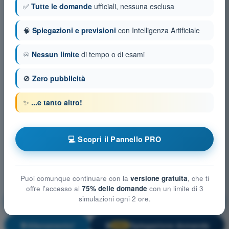
✅
Tutte le domande
ufficiali, nessuna esclusa
🧠
Spiegazioni e previsioni
con Intelligenza Artificiale
♾️
Nessun limite
di tempo o di esami
🚫
Zero pubblicità
✨
...e tanto altro!
💻 Scopri il Pannello PRO
Puoi comunque continuare con la
versione gratuita
, che ti
offre l'accesso al
75% delle domande
con un limite di 3
simulazioni ogni 2 ore.
Mitigazioni tecniche e operative del rischio a terra
Allenamento!
Spiegazione domanda
🔒
PRO