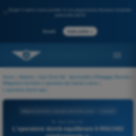
Scopri il nostro nuovo portale: la tua preparazione d'esame completa,
✨
potenziata dall'IA
→
Accedi
Inizia subito
Home
>
Materie
>
Quiz Droni A2 - Aeromobili a Pilotaggio Remoto
>
Mitigazioni tecniche e operative del rischio a terra
>
L'operatore dovrà equilibrare Il RISCHIO relativamente a:
Mitigazioni tecniche e operative del rischio a terra
4 risposte
18 - Quiz Droni A2 -
L'operatore dovrà equilibrare Il RISCHIO
relativamente a: