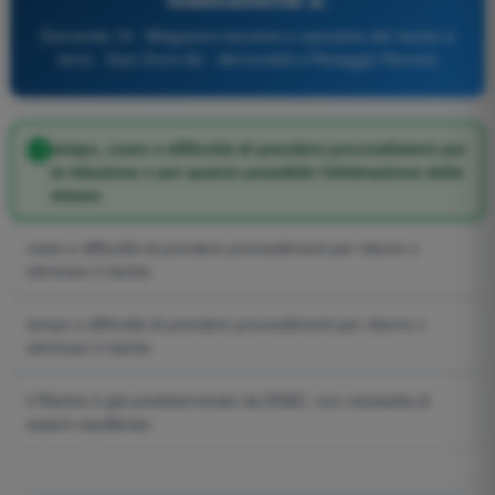
Domanda 18 - Mitigazioni tecniche e operative del rischio a
terra - Quiz Droni A2 - Aeromobili a Pilotaggio Remoto
tempo, costo e difficoltà di prendere provvedimenti per
la riduzione o per quanto possibile l'eliminazione dello
stesso
costo e difficoltà di prendere provvedimenti per ridurre o
eliminare il rischio
tempo e difficoltà di prendere provvedimenti per ridurre o
eliminare il rischio
il Rischio è già predeterminato da ENAC, non necessita di
essere equilibrato