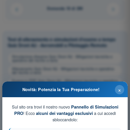
Domanda 18 di 290
Test di allenamento e simulazioni d'esame a tempo
Quiz Droni A2 - Aeromobili a Pilotaggio Remoto
Simulazione d'esame Quiz Droni A2 - Mitigazioni tecniche e
operative del rischio a terra
Allenamento Quiz Droni A2 - Mitigazioni tecniche e operative
del rischio a terra
Esame in PDF Quiz Droni A2 - Mitigazioni tecniche e operative
del rischio a terra
×
Novità: Potenzia la Tua Preparazione!
Sul sito ora trovi il nostro nuovo
Pannello di Simulazioni
! Ecco
a cui accedi
PRO
alcuni dei vantaggi esclusivi
sbloccandolo: