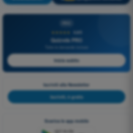
PRO
★★★★★
4,6/5
Quizvds PRO
Tutte le domande incluse
Inizia subito
Iscriviti alla Newsletter
Iscriviti, è gratis
Scarica le app mobile