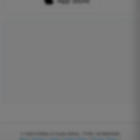
© 2026
EGWeb di Guatta Mattia - P.IVA: 04768540983
Blog
|
Gestisci cookie
|
Cookie Policy
|
Privacy Policy
|