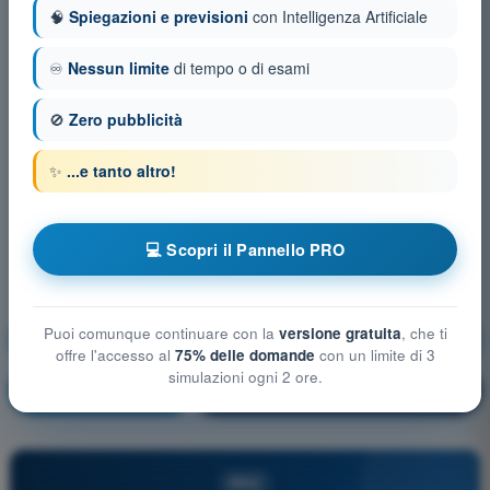
🧠
Spiegazioni e previsioni
con Intelligenza Artificiale
♾️
Nessun limite
di tempo o di esami
🚫
Zero pubblicità
✨
...e tanto altro!
💻 Scopri il Pannello PRO
Puoi comunque continuare con la
versione gratuita
, che ti
Mitigazioni tecniche e operative del rischio a terra
offre l'accesso al
75% delle domande
con un limite di 3
simulazioni ogni 2 ore.
Allenamento!
Spiegazione domanda
🔒
PRO
PRO