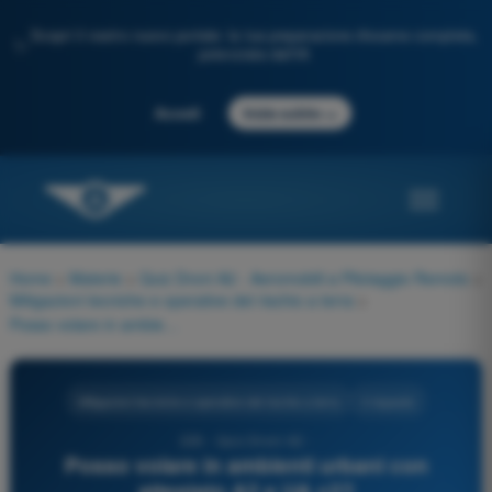
Scopri il nostro nuovo portale: la tua preparazione d'esame completa,
✨
potenziata dall'IA
→
Accedi
Inizia subito
Home
>
Materie
>
Quiz Droni A2 - Aeromobili a Pilotaggio Remoto
>
Mitigazioni tecniche e operative del rischio a terra
>
Posso volare in ambienti urbani con attestato A2 e UA c2?
Mitigazioni tecniche e operative del rischio a terra
4 risposte
226 - Quiz Droni A2 -
Posso volare in ambienti urbani con
attestato A2 e UA c2?