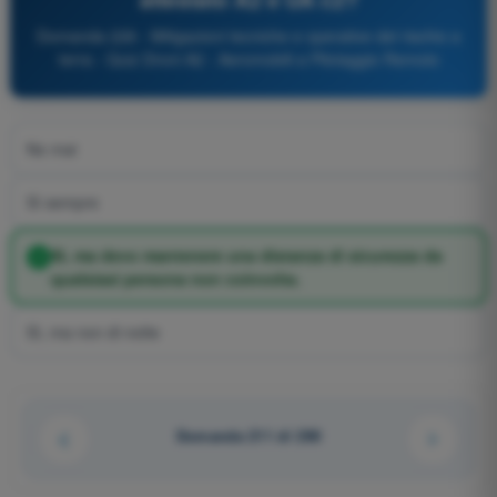
Domanda 226 - Mitigazioni tecniche e operative del rischio a
terra - Quiz Droni A2 - Aeromobili a Pilotaggio Remoto
No mai
Sì sempre
Sì, ma devo mantenere una distanza di sicurezza da
qualsiasi persona non coinvolta.
Sì, ma non di notte
Domanda 211 di 290