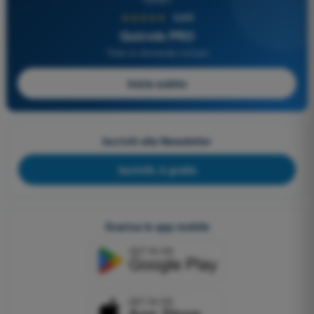
★★★★★
4,6/5
Quizvds PRO
Tutte le domande incluse
Inizia subito
Iscriviti alla Newsletter
Iscriviti, è gratis
Scarica le app mobile