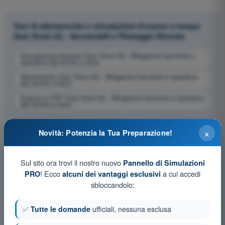
Test di allenamento e simulazioni d'esame a tempo
Quiz Droni A2 - Aeromobili a Pilotaggio Remoto
Simulazione d'esame Quiz Droni A2 - Mitigazioni tecniche e
operative del rischio a terra
Allenamento Quiz Droni A2 - Mitigazioni tecniche e operative
del rischio a terra
Esame in PDF Quiz Droni A2 - Mitigazioni tecniche e operative
del rischio a terra
×
Novità: Potenzia la Tua Preparazione!
Sul sito ora trovi il nostro nuovo
Pannello di Simulazioni
! Ecco
a cui accedi
PRO
alcuni dei vantaggi esclusivi
sbloccandolo:
✅
Tutte le domande
ufficiali, nessuna esclusa