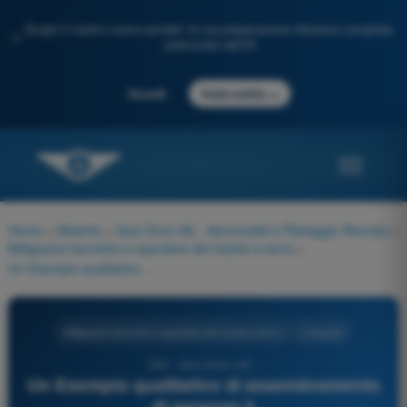
Scopri il nostro nuovo portale: la tua preparazione d'esame completa,
✨
potenziata dall'IA
→
Accedi
Inizia subito
Home
>
Materie
>
Quiz Droni A2 - Aeromobili a Pilotaggio Remoto
>
Mitigazioni tecniche e operative del rischio a terra
>
Un Esempio qualitativo di assembramento di persone è
Mitigazioni tecniche e operative del rischio a terra
4 risposte
233 - Quiz Droni A2 -
Un Esempio qualitativo di assembramento
di persone è