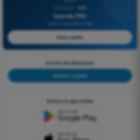
★★★★★
4,6/5
Quizvds PRO
Tutte le domande incluse
Inizia subito
Iscriviti alla Newsletter
Iscriviti, è gratis
Scarica le app mobile