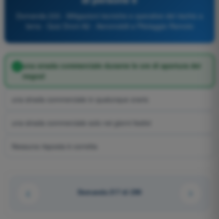
Domanda 233 - Mitigazioni tecniche e operative del rischio a
terra - Quiz Droni A2 - Aeromobili a Pilotaggio Remoto
una strada commerciale durante le ore di apertura dei
negozi
una strada commerciale in qualunque orario
una strada commerciale solo nei giorni festivi
Nessuna risposta è corretta
Domanda 217 di 290