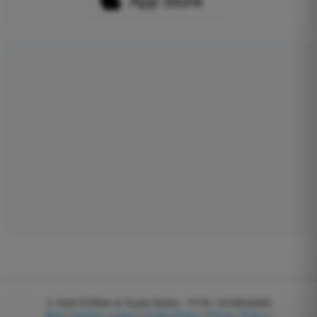
© 2026
EGWeb di Guatta Mattia - P.IVA: 04768540983
Blog
|
Gestisci cookie
|
Cookie Policy
|
Privacy Policy
|