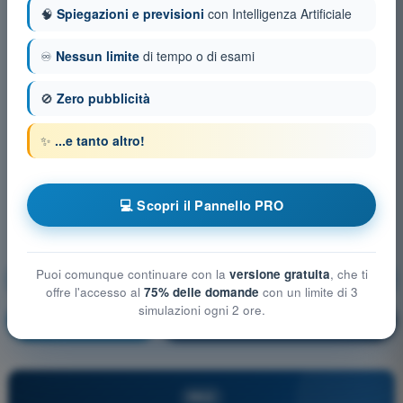
🧠
Spiegazioni e previsioni
con Intelligenza Artificiale
♾️
Nessun limite
di tempo o di esami
🚫
Zero pubblicità
✨
...e tanto altro!
💻 Scopri il Pannello PRO
Puoi comunque continuare con la
versione gratuita
, che ti
Mitigazioni tecniche e operative del rischio a terra
offre l'accesso al
75% delle domande
con un limite di 3
simulazioni ogni 2 ore.
Allenamento!
Spiegazione domanda
🔒
PRO
PRO