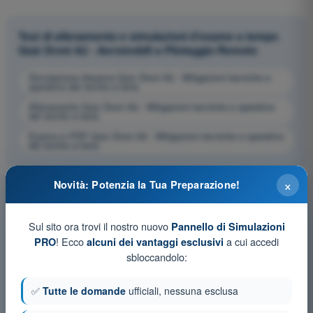
Test di allenamento e simulazioni d'esame a tempo
Quiz Droni A2 - Aeromobili a Pilotaggio Remoto
Simulazione d'esame Quiz Droni A2 - Mitigazioni tecniche e
operative del rischio a terra
Allenamento Quiz Droni A2 - Mitigazioni tecniche e operative
del rischio a terra
Esame in PDF Quiz Droni A2 - Mitigazioni tecniche e operative
del rischio a terra
×
Novità: Potenzia la Tua Preparazione!
Sul sito ora trovi il nostro nuovo
Pannello di Simulazioni
! Ecco
a cui accedi
PRO
alcuni dei vantaggi esclusivi
sbloccandolo:
✅
Tutte le domande
ufficiali, nessuna esclusa