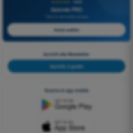
★★★★★
4,6/5
Quizvds PRO
Tutte le domande incluse
Inizia subito
Iscriviti alla Newsletter
Iscriviti, è gratis
Scarica le app mobile