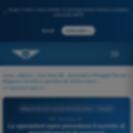
Scopri il nostro nuovo portale: la tua preparazione d'esame completa,
✨
potenziata dall'IA
→
Accedi
Inizia subito
Home
>
Materie
>
Quiz Droni A2 - Aeromobili a Pilotaggio Remoto
>
Mitigazioni tecniche e operative del rischio a terra
>
Le operazioni open prevedono il sorvolo di assembramenti di persone?
Mitigazioni tecniche e operative del rischio a terra
4 risposte
249 - Quiz Droni A2 -
Le operazioni open prevedono il sorvolo di
assembramenti di persone?