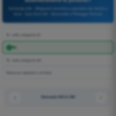
Domanda 249 - Mitigazioni tecniche e operative del rischio a
terra - Quiz Droni A2 - Aeromobili a Pilotaggio Remoto
Sì, nella categoria A1
No
Sì, nella categoria A2
Nessuna risposta è corretta
Domanda 228 di 290