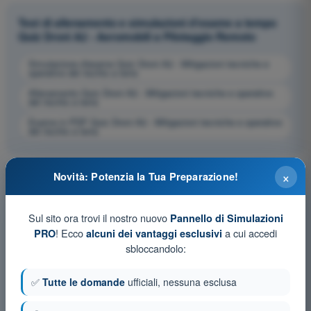
Test di allenamento e simulazioni d'esame a tempo
Quiz Droni A2 - Aeromobili a Pilotaggio Remoto
Simulazione d'esame Quiz Droni A2 - Mitigazioni tecniche e
operative del rischio a terra
Allenamento Quiz Droni A2 - Mitigazioni tecniche e operative
del rischio a terra
Esame in PDF Quiz Droni A2 - Mitigazioni tecniche e operative
del rischio a terra
×
Novità: Potenzia la Tua Preparazione!
Sul sito ora trovi il nostro nuovo
Pannello di Simulazioni
! Ecco
a cui accedi
PRO
alcuni dei vantaggi esclusivi
sbloccandolo:
✅
Tutte le domande
ufficiali, nessuna esclusa