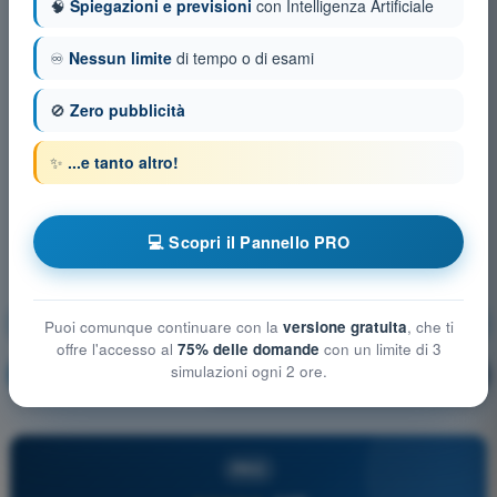
🧠
Spiegazioni e previsioni
con Intelligenza Artificiale
♾️
Nessun limite
di tempo o di esami
🚫
Zero pubblicità
✨
...e tanto altro!
💻 Scopri il Pannello PRO
Mitigazioni tecniche e operative del rischio a terra
Puoi comunque continuare con la
versione gratuita
, che ti
offre l'accesso al
75% delle domande
con un limite di 3
simulazioni ogni 2 ore.
Allenamento!
Spiegazione domanda
🔒
PRO
PRO