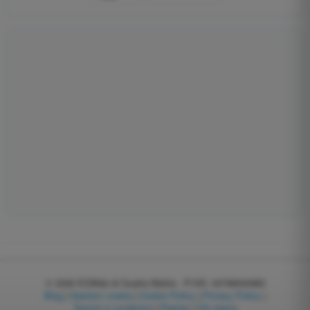
© 2026
EGWeb di Guatta Mattia - P.IVA: 04768540983
Blog
|
Gestisci cookie
|
Cookie Policy
|
Privacy Policy
|
Termini e condizioni
|
Partner
|
Chi siamo