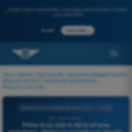
Scopri il nostro nuovo portale: la tua preparazione d'esame completa,
✨
potenziata dall'IA
→
Accedi
Inizia subito
Home
>
Materie
>
Quiz Droni A2 - Aeromobili a Pilotaggio Remoto
>
Mitigazioni tecniche e operative del rischio a terra
>
Prima di un volo in A2 in un'area periurbana, effettui un sopralluogo del sito. Quale finalità di questo sopralluogo è la più rilevante per la riduzione del rischio a terra?
Mitigazioni tecniche e operative del rischio a terra
4 risposte
282 - Quiz Droni A2 -
Prima di un volo in A2 in un'area
periurbana, effettui un sopralluogo del sito.