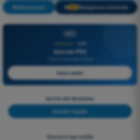
Allenamento!
Spiegazione domanda
🔒
PRO
PRO
★★★★★
4,6/5
Quizvds PRO
Tutte le domande incluse
Inizia subito
Iscriviti alla Newsletter
Iscriviti, è gratis
Scarica le app mobile