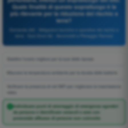
Quale finalità di questo sopralluogo è la
più rilevante per la riduzione del rischio a
terra?
Domanda 282 - Mitigazioni tecniche e operative del rischio a
terra - Quiz Droni A2 - Aeromobili a Pilotaggio Remoto
Stabilire l'orario migliore per la luce delle riprese
Misurare la temperatura ambiente per la durata delle batterie
Verificare la presenza di reti WiFi per migliorare la trasmissione
video
Individuare punti di atterraggio di emergenza sgombri
da persone e identificare ostacoli e aree con
potenziale afflusso di persone non coinvolte