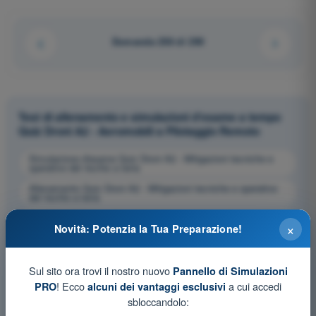
Domanda 258 di 290
Test di allenamento e simulazioni d'esame a tempo
Quiz Droni A2 - Aeromobili a Pilotaggio Remoto
Simulazione d'esame Quiz Droni A2 - Mitigazioni tecniche e
operative del rischio a terra
Allenamento Quiz Droni A2 - Mitigazioni tecniche e operative
del rischio a terra
Esame in PDF Quiz Droni A2 - Mitigazioni tecniche e operative
×
del rischio a terra
Novità: Potenzia la Tua Preparazione!
Sul sito ora trovi il nostro nuovo
Pannello di Simulazioni
! Ecco
a cui accedi
PRO
alcuni dei vantaggi esclusivi
sbloccandolo: