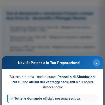
Test di allenamento e simulazioni d'esame a tempo
Quiz Droni A2 - Aeromobili a Pilotaggio Remoto
Simulazione d'esame Quiz Droni A2 - Mitigazioni tecniche e
operative del rischio a terra
Allenamento Quiz Droni A2 - Mitigazioni tecniche e operative
del rischio a terra
Esame in PDF Quiz Droni A2 - Mitigazioni tecniche e operative
del rischio a terra
×
Novità: Potenzia la Tua Preparazione!
Sul sito ora trovi il nostro nuovo
Pannello di Simulazioni
! Ecco
a cui accedi
PRO
alcuni dei vantaggi esclusivi
sbloccandolo:
✅
Tutte le domande
ufficiali, nessuna esclusa