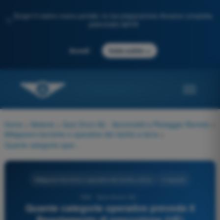
Scopri il nostro nuovo portale: la tua preparazione d'esame completa,
✨
potenziata dall'IA
→
Accedi
Inizia subito
Home
>
Materie
>
Quiz Droni A2 - Aeromobili a Pilotaggio Remoto
>
Mitigazioni tecniche e operative del rischio a terra
>
Quante categorie operative prevede il Regolamento di esecuzione (UE) 2019/947?
Mitigazioni tecniche e operative del rischio a terra
4 risposte
309 - Quiz Droni A2 -
Quante categorie operative prevede il
Regolamento di esecuzione (UE)