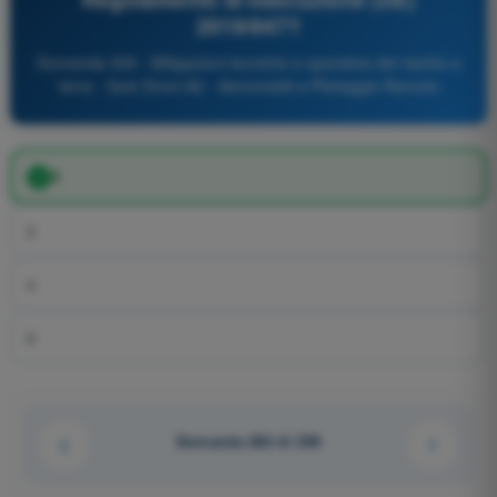
2019/947?
Domanda 309 - Mitigazioni tecniche e operative del rischio a
terra - Quiz Droni A2 - Aeromobili a Pilotaggio Remoto
3
2
4
6
Domanda 282 di 290