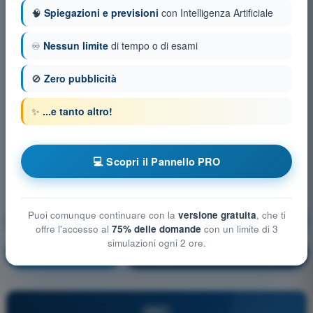
🧠
Spiegazioni e previsioni
con Intelligenza Artificiale
♾️
Nessun limite
di tempo o di esami
🚫
Zero pubblicità
✨
...e tanto altro!
💻 Scopri il Pannello PRO
Puoi comunque continuare con la
versione gratuita
, che ti
Mitigazioni tecniche e operative del rischio a terra
offre l'accesso al
75% delle domande
con un limite di 3
simulazioni ogni 2 ore.
Allenamento!
Spiegazione domanda
🔒
PRO
PRO