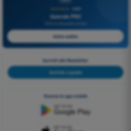
★★★★★
4,6/5
Quizvds PRO
Tutte le domande incluse
Inizia subito
Iscriviti alla Newsletter
Iscriviti, è gratis
Scarica le app mobile