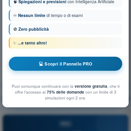
🧠
Spiegazioni e previsioni
con Intelligenza Artificiale
♾️
Nessun limite
di tempo o di esami
🚫
Zero pubblicità
✨
...e tanto altro!
💻 Scopri il Pannello PRO
Mitigazioni tecniche e operative del rischio a terra
Puoi comunque continuare con la
versione gratuita
, che ti
offre l'accesso al
75% delle domande
con un limite di 3
simulazioni ogni 2 ore.
Allenamento!
Spiegazione domanda
🔒
PRO
PRO