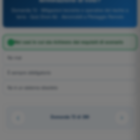
Domanda 72 - Mitigazioni tecniche e operative del rischio a
terra - Quiz Droni A2 - Aeromobili a Pilotaggio Remoto
Nei casi in cui sia richiesto dai requisiti di scenario
No mai
È sempre obbligatorio
No è un sistema obsoleto
Domanda 72 di 290