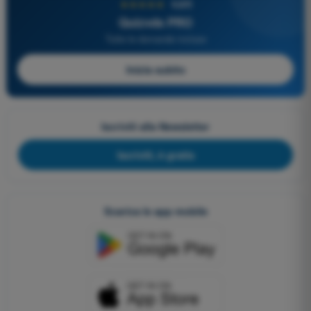
★★★★★
4,6/5
Quizvds PRO
Tutte le domande incluse
Inizia subito
Iscriviti alla Newsletter
Iscriviti, è gratis
Scarica le app mobile