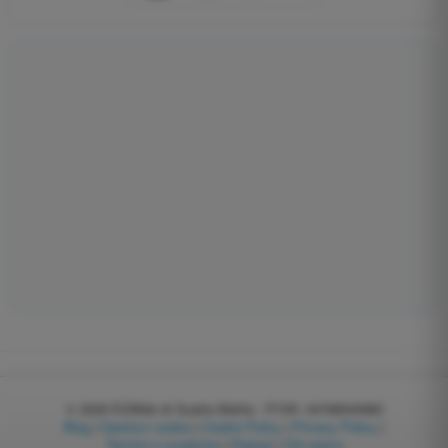
© 2026
EGWeb di Guatta Mattia - P.IVA: 04768540983
Blog
|
Gestisci cookie
|
Cookie Policy
|
Privacy Policy
|
Termini e condizioni
|
Partner
|
Chi siamo