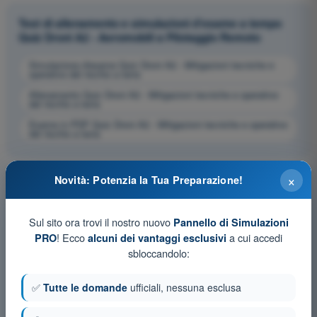
Test di allenamento e simulazioni d'esame a tempo
Quiz Droni A2 - Aeromobili a Pilotaggio Remoto
Simulazione d'esame Quiz Droni A2 - Mitigazioni tecniche e
operative del rischio a terra
Allenamento Quiz Droni A2 - Mitigazioni tecniche e operative
del rischio a terra
Esame in PDF Quiz Droni A2 - Mitigazioni tecniche e operative
del rischio a terra
×
Novità: Potenzia la Tua Preparazione!
Sul sito ora trovi il nostro nuovo
Pannello di Simulazioni
! Ecco
a cui accedi
PRO
alcuni dei vantaggi esclusivi
sbloccandolo:
✅
Tutte le domande
ufficiali, nessuna esclusa