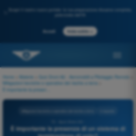
Scopri il nostro nuovo portale: la tua preparazione d'esame completa,
✨
potenziata dall'IA
→
Accedi
Inizia subito
Home
>
Materie
>
Quiz Droni A2 - Aeromobili a Pilotaggio Remoto
>
Mitigazioni tecniche e operative del rischio a terra
>
È importante la presenza di un sistema di terminazione di volo?
Mitigazioni tecniche e operative del rischio a terra
4 risposte
72 - Quiz Droni A2 -
È importante la presenza di un sistema di
terminazione di volo?