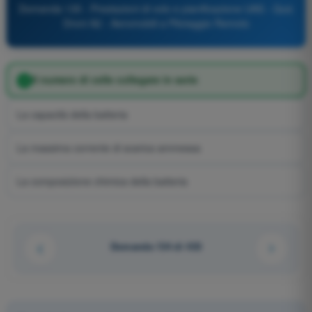
Domanda 135 - Prestazioni di volo e pianificazione UAS - Quiz
Droni A2 - Aeromobili a Pilotaggio Remoto
Il numero di celle collegate in serie
La capacità della batteria
La massima corrente di scarica ammessa
La composizione chimica della batteria
Domanda 134 di 433