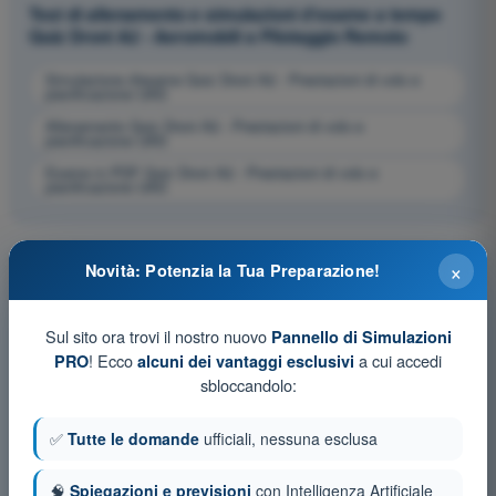
Test di allenamento e simulazioni d'esame a tempo
Quiz Droni A2 - Aeromobili a Pilotaggio Remoto
Simulazione d'esame Quiz Droni A2 - Prestazioni di volo e
pianificazione UAS
Allenamento Quiz Droni A2 - Prestazioni di volo e
pianificazione UAS
Esame in PDF Quiz Droni A2 - Prestazioni di volo e
pianificazione UAS
×
Novità: Potenzia la Tua Preparazione!
Sul sito ora trovi il nostro nuovo
Pannello di Simulazioni
! Ecco
a cui accedi
PRO
alcuni dei vantaggi esclusivi
sbloccandolo:
✅
Tutte le domande
ufficiali, nessuna esclusa
🧠
Spiegazioni e previsioni
con Intelligenza Artificiale