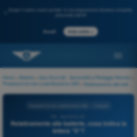
Scopri il nostro nuovo portale: la tua preparazione d'esame completa,
✨
potenziata dall'IA
→
Accedi
Inizia subito
Home
>
Materie
>
Quiz Droni A2 - Aeromobili a Pilotaggio Remoto
>
Prestazioni di volo e pianificazione UAS
>
Relativamente alle batterie, cosa indica la lettera "S"?
Prestazioni di volo e pianificazione UAS
4 risposte
135 - Quiz Droni A2 -
Relativamente alle batterie, cosa indica la
lettera "S"?