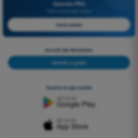
Quizvds PRO
Tutte le domande incluse
Inizia subito
Iscriviti alla Newsletter
Iscriviti, è gratis
Scarica le app mobile