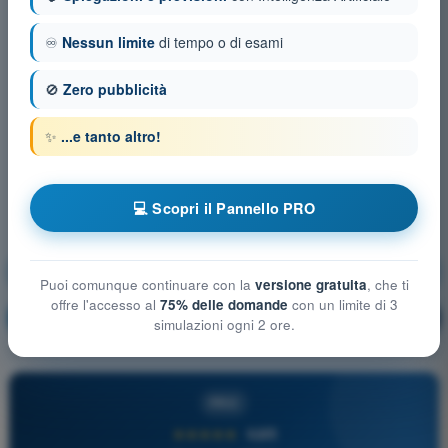
♾️
Nessun limite
di tempo o di esami
🚫
Zero pubblicità
✨
...e tanto altro!
💻 Scopri il Pannello PRO
Prestazioni di volo e pianificazione UAS
Puoi comunque continuare con la
versione gratuita
, che ti
offre l'accesso al
75% delle domande
con un limite di 3
Allenamento!
Spiegazione domanda
🔒
PRO
simulazioni ogni 2 ore.
PRO
★★★★★
4,6/5