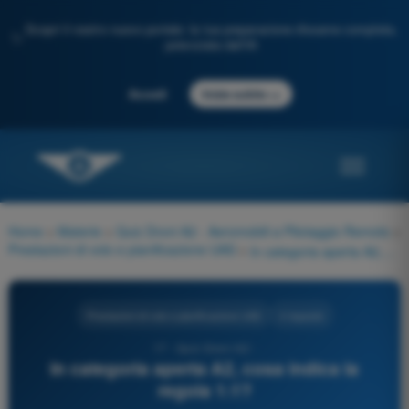
Scopri il nostro nuovo portale: la tua preparazione d'esame completa,
✨
potenziata dall'IA
→
Accedi
Inizia subito
Home
>
Materie
>
Quiz Droni A2 - Aeromobili a Pilotaggio Remoto
>
Prestazioni di volo e pianificazione UAS
>
In categoria aperta A2, cosa indica la regola 1:1?
Prestazioni di volo e pianificazione UAS
4 risposte
17 - Quiz Droni A2 -
In categoria aperta A2, cosa indica la
regola 1:1?