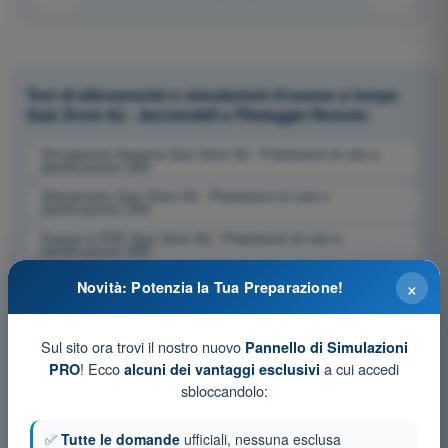
Test di allenamento e simulazioni d'esame a tempo
Quiz Droni A2 - Aeromobili a Pilotaggio Remoto
Simulazione d'esame Quiz Droni A2 - Prestazioni di volo e
pianificazione UAS
Allenamento Quiz Droni A2 - Prestazioni di volo e
pianificazione UAS
Esame in PDF Quiz Droni A2 - Prestazioni di volo e
pianificazione UAS
×
Novità: Potenzia la Tua Preparazione!
Sul sito ora trovi il nostro nuovo
Pannello di Simulazioni
! Ecco
a cui accedi
PRO
alcuni dei vantaggi esclusivi
sbloccandolo:
✅
Tutte le domande
ufficiali, nessuna esclusa