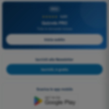
PRO
★★★★★
4,6/5
Quizvds PRO
Tutte le domande incluse
Inizia subito
Iscriviti alla Newsletter
Iscriviti, è gratis
Scarica le app mobile