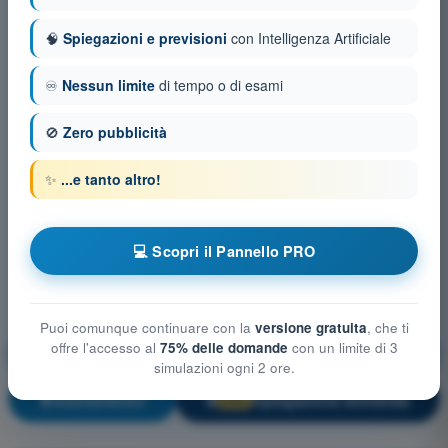
🧠
Spiegazioni e previsioni
con Intelligenza Artificiale
♾️
Nessun limite
di tempo o di esami
🚫
Zero pubblicità
✨
...e tanto altro!
💻 Scopri il Pannello PRO
Puoi comunque continuare con la
versione gratuita
, che ti
offre l'accesso al
75% delle domande
con un limite di 3
Prestazioni di volo e pianificazione UAS
simulazioni ogni 2 ore.
Allenamento!
Spiegazione domanda
🔒
PRO