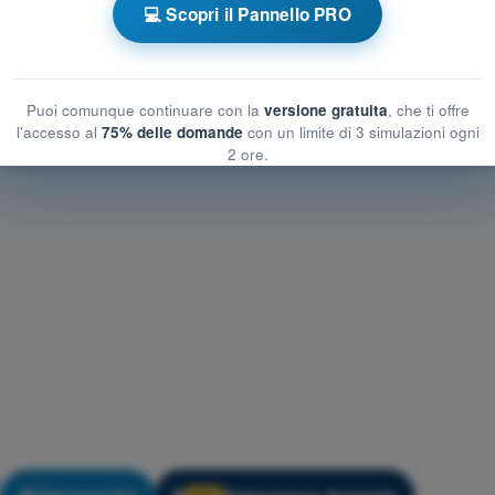
o e pianificazione UAS
💻 Scopri il Pannello PRO
ificazione UAS
anificazione UAS
Puoi comunque continuare con la
versione gratuita
, che ti offre
l'accesso al
75% delle domande
con un limite di 3 simulazioni ogni
2 ore.