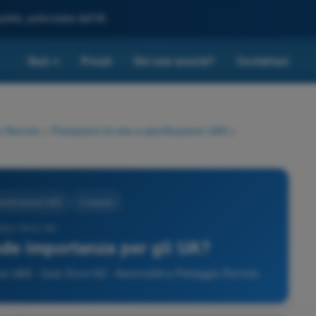
leta, potenziata dall'IA
Quiz
Prezzi
Sei una scuola?
Contattaci
▾
io Remoto
>
Prestazioni di volo e pianificazione UAS
>
pianificazione UAS
4 risposte
Quiz Droni A2 -
nde importanza per gli UA?
one UAS - Quiz Droni A2 - Aeromobili a Pilotaggio Remoto