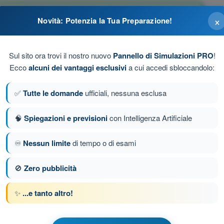
lla stabilità
×
Novità: Potenzia la Tua Preparazione!
tonomia
Sul sito ora trovi il nostro nuovo
Pannello di Simulazioni PRO
!
Ecco
alcuni dei vantaggi esclusivi
a cui accedi sbloccandolo:
elocità massima raggiungibile
✅
Tutte le domande
ufficiali, nessuna esclusa
🧠
Spiegazioni e previsioni
con Intelligenza Artificiale
♾️
Nessun limite
di tempo o di esami
a 174 di 433
Domanda successiva
🚫
Zero pubblicità
✨
...e tanto altro!
 a tempo Quiz Droni A2 - Aeromobili a