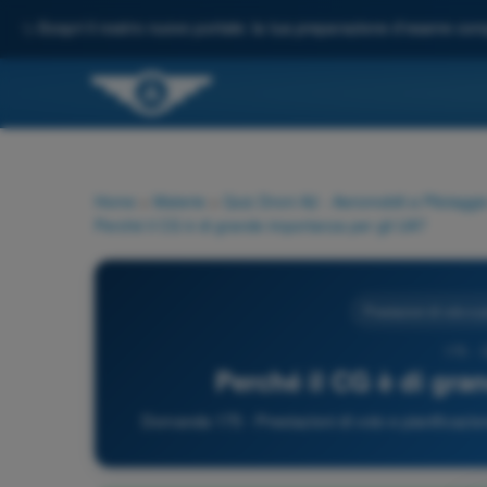
✨
Scopri il nostro nuovo portale: la tua preparazione d'esame comp
Home
>
Materie
>
Quiz Droni A2 - Aeromobili a Pilotagg
Perché il CG è di grande importanza per gli UA?
Prestazioni di volo e 
175 - 
Perché il CG è di gra
Domanda 175 - Prestazioni di volo e pianificazi