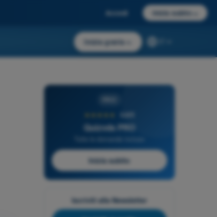
Accedi
Inizia subito
→
Inizia gratis
→
IT
PRO
★★★★★
4,6/5
Quizvds PRO
Tutte le domande incluse
Inizia subito
Iscriviti alla Newsletter