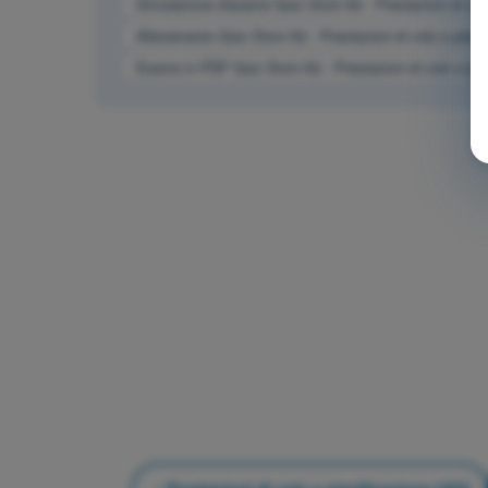
Simulazione d'esame Quiz Droni A2 - Prestazioni di vol
Allenamento Quiz Droni A2 - Prestazioni di volo e pian
Esame in PDF Quiz Droni A2 - Prestazioni di volo e pi