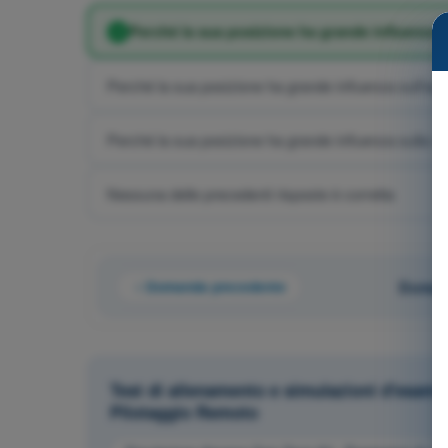
Perché la sua posizione ha grande influenza su
Perché la sua posizione ha grande influenza sull'au
Perché la sua posizione ha grande influenza sulla v
Nessuna delle precedenti risposte è corretta
Domanda precedente
Domand
Test di allenamento e simulazioni d'esame
Pilotaggio Remoto