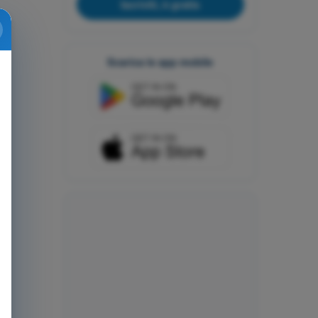
Iscriviti, è gratis
Scarica le app mobile