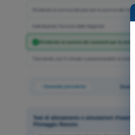
Dividendo la somma dei pesi per la somma dei mom
Individuando l'incrocio delle diagonali
Dividendo la somma dei momenti per la somm
Tracciando una X virtuale e posizionandolo al centro
Domanda precedente
Domand
Test di allenamento e simulazioni d'esame
Pilotaggio Remoto