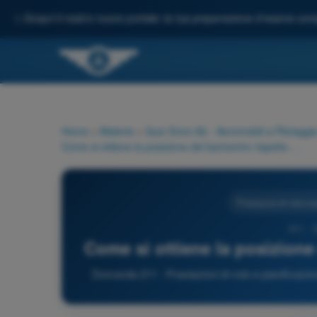
✨
Scopri il nostro nuovo portale: la tua preparazione d'esame comp
Home
>
Materie
>
Quiz Droni A2 - Aeromobili a Pilotagg
Come si ottiene la posizione del baricentro rispetto al datum?
Prestazioni di volo e 
211 - 
Come si ottiene la posizione
Domanda 211 - Prestazioni di volo e pianificazi