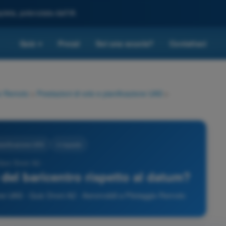
leta, potenziata dall'IA
Quiz
Prezzi
Sei una scuola?
Contattaci
▾
io Remoto
>
Prestazioni di volo e pianificazione UAS
>
pianificazione UAS
4 risposte
Quiz Droni A2 -
 del baricentro rispetto al datum?
one UAS - Quiz Droni A2 - Aeromobili a Pilotaggio Remoto