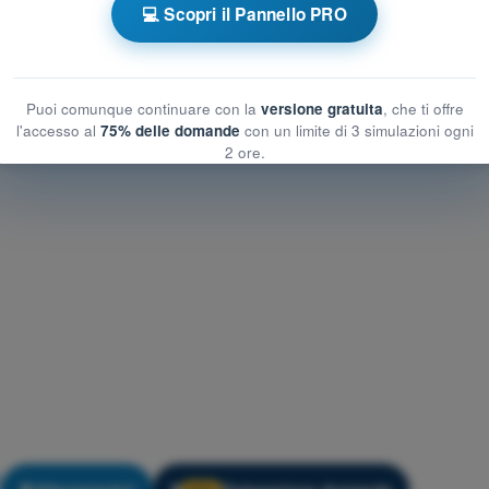
o e pianificazione UAS
💻 Scopri il Pannello PRO
ificazione UAS
anificazione UAS
Puoi comunque continuare con la
versione gratuita
, che ti offre
l'accesso al
75% delle domande
con un limite di 3 simulazioni ogni
2 ore.