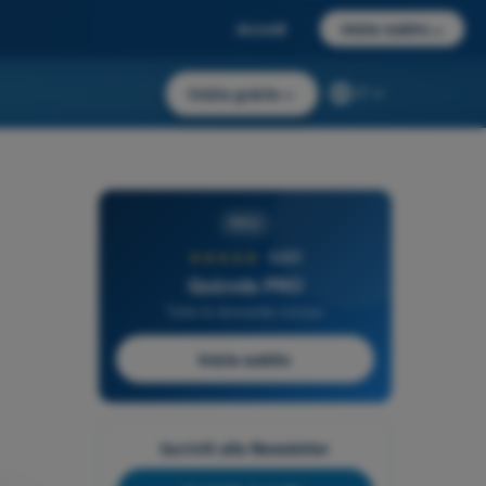
Accedi
Inizia subito
→
Inizia gratis
→
IT
PRO
★★★★★
4,6/5
Quizvds PRO
Tutte le domande incluse
Inizia subito
Iscriviti alla Newsletter