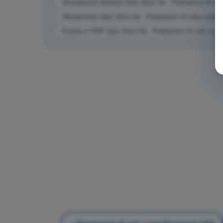
Simulazione d'esame Quiz Droni A2 - Prestazioni di vol
Allenamento Quiz Droni A2 - Prestazioni di volo e pian
Esame in PDF Quiz Droni A2 - Prestazioni di volo e pi