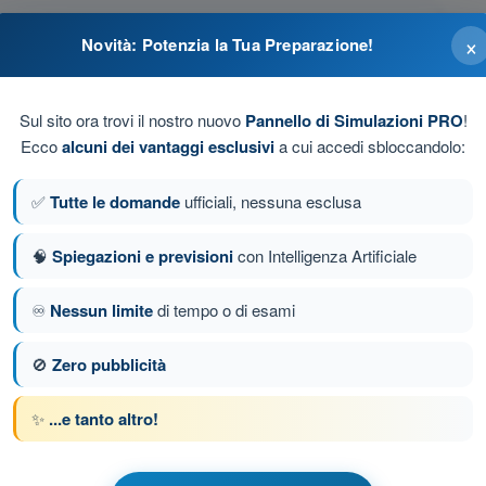
enti
×
Novità: Potenzia la Tua Preparazione!
Sul sito ora trovi il nostro nuovo
Pannello di Simulazioni PRO
!
Ecco
alcuni dei vantaggi esclusivi
a cui accedi sbloccandolo:
a dei pesi
✅
Tutte le domande
ufficiali, nessuna esclusa
🧠
Spiegazioni e previsioni
con Intelligenza Artificiale
♾️
Nessun limite
di tempo o di esami
a 210 di 433
Domanda successiva
🚫
Zero pubblicità
✨
...e tanto altro!
 a tempo Quiz Droni A2 - Aeromobili a