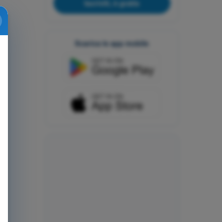
Iscriviti, è gratis
Scarica le app mobile