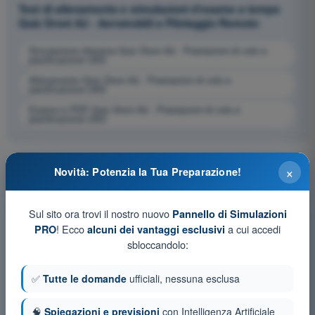
Test di allenamento e simulazioni d'esame a tempo
Quiz Droni A2 - Aeromobili a Pilotaggio Remoto
Simulazione d'esame Quiz Droni A2 - Prestazioni di volo e
pianificazione UAS
Allenamento Quiz Droni A2 - Prestazioni di volo e
pianificazione UAS
Esame in PDF Quiz Droni A2 - Prestazioni di volo e
pianificazione UAS
×
Novità: Potenzia la Tua Preparazione!
Sul sito ora trovi il nostro nuovo
Pannello di Simulazioni
! Ecco
a cui accedi
PRO
alcuni dei vantaggi esclusivi
sbloccandolo:
✅
Tutte le domande
ufficiali, nessuna esclusa
🧠
Spiegazioni e previsioni
con Intelligenza Artificiale