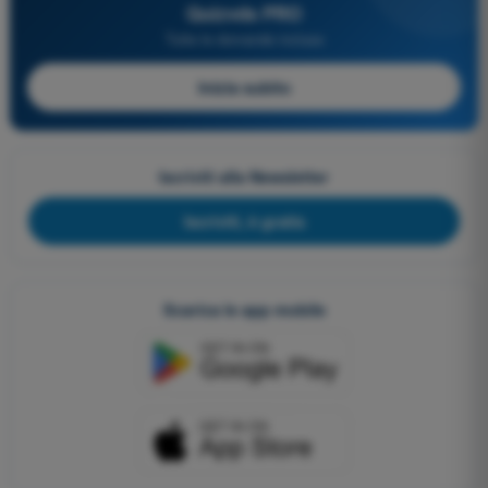
Quizvds PRO
Tutte le domande incluse
Inizia subito
Iscriviti alla Newsletter
Iscriviti, è gratis
Scarica le app mobile