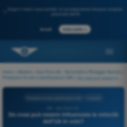
Scopri il nostro nuovo portale: la tua preparazione d'esame completa,
✨
potenziata dall'IA
→
Accedi
Inizia subito
Home
>
Materie
>
Quiz Droni A2 - Aeromobili a Pilotaggio Remoto
>
Prestazioni di volo e pianificazione UAS
>
Da cosa può essere influenzata la velocità dell'UA in volo?
Prestazioni di volo e pianificazione UAS
4 risposte
228 - Quiz Droni A2 -
Da cosa può essere influenzata la velocità
dell'UA in volo?