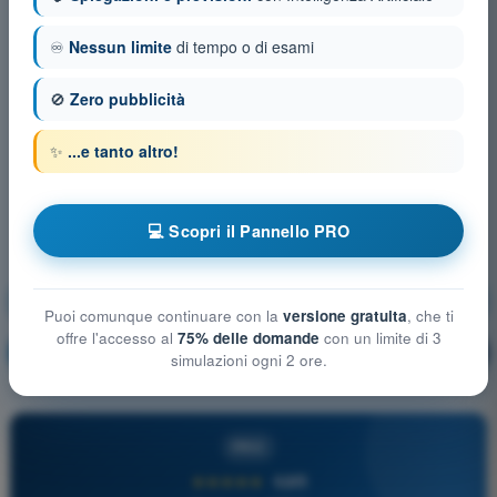
♾️
Nessun limite
di tempo o di esami
🚫
Zero pubblicità
✨
...e tanto altro!
💻 Scopri il Pannello PRO
Prestazioni di volo e pianificazione UAS
Puoi comunque continuare con la
versione gratuita
, che ti
offre l'accesso al
75% delle domande
con un limite di 3
Allenamento!
Spiegazione domanda
🔒
PRO
simulazioni ogni 2 ore.
PRO
★★★★★
4,6/5