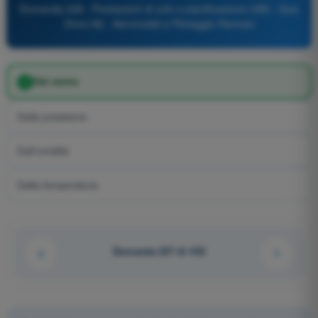
Domanda 228 - Prestazioni di volo e pianificazione UAS - Quiz
Droni A2 - Aeromobili a Pilotaggio Remoto
Dal vento
Dalla pressione
Dall'umidità
Dalla temperatura
Domanda 227 di 433