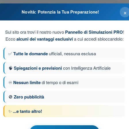
×
Novità: Potenzia la Tua Preparazione!
Sul sito ora trovi il nostro nuovo
Pannello di Simulazioni PRO
!
Ecco
alcuni dei vantaggi esclusivi
a cui accedi sbloccandolo:
✅
Tutte le domande
ufficiali, nessuna esclusa
🧠
Spiegazioni e previsioni
con Intelligenza Artificiale
♾️
Nessun limite
di tempo o di esami
a 229 di 433
Domanda successiva
🚫
Zero pubblicità
✨
...e tanto altro!
 a tempo Quiz Droni A2 - Aeromobili a