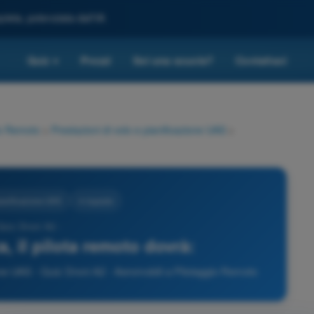
leta, potenziata dall'IA
Quiz
Prezzi
Sei una scuola?
Contattaci
▾
io Remoto
>
Prestazioni di volo e pianificazione UAS
>
pianificazione UAS
4 risposte
Quiz Droni A2 -
a, il pilota remoto dovrà:
one UAS - Quiz Droni A2 - Aeromobili a Pilotaggio Remoto