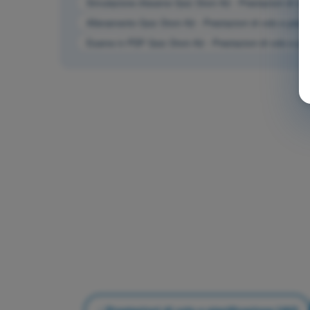
Simulazione d'esame Quiz Droni A2 - Prestazioni di vol
Allenamento Quiz Droni A2 - Prestazioni di volo e pian
Esame in PDF Quiz Droni A2 - Prestazioni di volo e pi