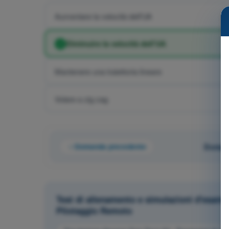
Aumentare la velocità dell'UA
Diminuire la velocità dell'UA
Mantenere una traiettoria lineare
Volare a zig zag
Domanda precedente
Domand
Test di allenamento e simulazioni d'esame
Pilotaggio Remoto