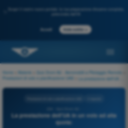
Scopri il nostro nuovo portale: la tua preparazione d'esame completa,
✨
potenziata dall'IA
→
Accedi
Inizia subito
Home
>
Materie
>
Quiz Droni A2 - Aeromobili a Pilotaggio Remoto
>
Prestazioni di volo e pianificazione UAS
>
La prestazione dell'UA in un volo ad alta quota:
Prestazioni di volo e pianificazione UAS
4 risposte
234 - Quiz Droni A2 -
La prestazione dell'UA in un volo ad alta
quota: