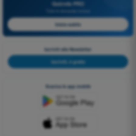
Quizvds PRO
Tutte le domande incluse
Inizia subito
Iscriviti alla Newsletter
Iscriviti, è gratis
Scarica le app mobile