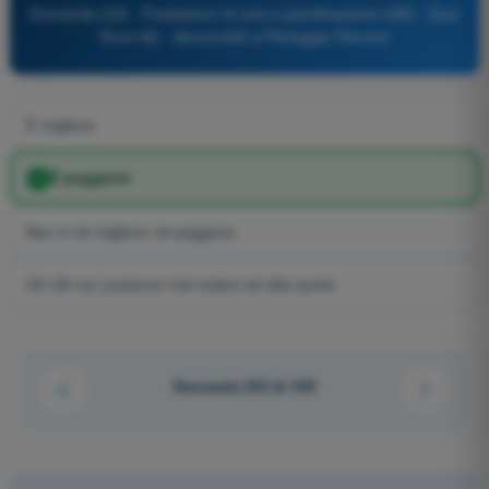
Domanda 234 - Prestazioni di volo e pianificazione UAS - Quiz
Droni A2 - Aeromobili a Pilotaggio Remoto
È migliore
È peggiore
Non è né migliore né peggiore
Gli UA non possono mai volare ad alta quota
Domanda 233 di 433