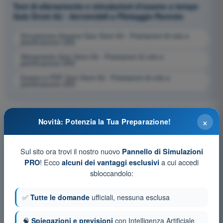
Test di allenamento e simulazioni d'esame a tempo
Quiz Droni A2 - Aeromobili a Pilotaggio Remoto
Simulazione d'esame Quiz Droni A2 - Prestazioni di volo e
pianificazione UAS
Allenamento Quiz Droni A2 - Prestazioni di volo e
pianificazione UAS
Esame in PDF Quiz Droni A2 - Prestazioni di volo e
pianificazione UAS
×
Novità: Potenzia la Tua Preparazione!
Sul sito ora trovi il nostro nuovo
Pannello di Simulazioni
! Ecco
a cui accedi
PRO
alcuni dei vantaggi esclusivi
sbloccandolo:
✅
Tutte le domande
ufficiali, nessuna esclusa
🧠
Spiegazioni e previsioni
con Intelligenza Artificiale