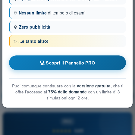
♾️
Nessun limite
di tempo o di esami
🚫
Zero pubblicità
✨
...e tanto altro!
💻 Scopri il Pannello PRO
Prestazioni di volo e pianificazione UAS
Puoi comunque continuare con la
versione gratuita
, che ti
offre l'accesso al
75% delle domande
con un limite di 3
Allenamento!
Spiegazione domanda
🔒
PRO
simulazioni ogni 2 ore.
PRO
★★★★★
4,6/5