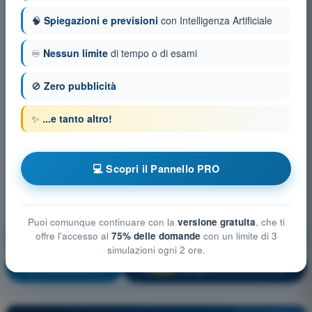
🧠
Spiegazioni e previsioni
con Intelligenza Artificiale
♾️
Nessun limite
di tempo o di esami
🚫
Zero pubblicità
✨
...e tanto altro!
💻 Scopri il Pannello PRO
Puoi comunque continuare con la
versione gratuita
, che ti
Prestazioni di volo e pianificazione UAS
offre l'accesso al
75% delle domande
con un limite di 3
simulazioni ogni 2 ore.
Allenamento!
Spiegazione domanda
🔒
PRO