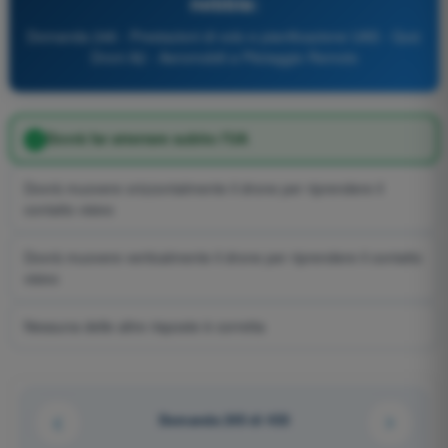
nebbia:
Domanda 246 - Prestazioni di volo e pianificazione UAS - Quiz
Droni A2 - Aeromobili a Pilotaggio Remoto
Dovrà far atterrare subito l'UA
Dovrà muovere orizzontalmente il drone per riprendere il
contatto visivo
Dovrà muovere verticalmente il drone per riprendere il contatto
visivo
Nessuna delle altre risposte è corretta
Domanda 245 di 433