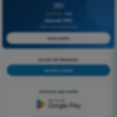
PRO
★★★★★
4,6/5
Quizvds PRO
Tutte le domande incluse
Inizia subito
Iscriviti alla Newsletter
Iscriviti, è gratis
Scarica le app mobile