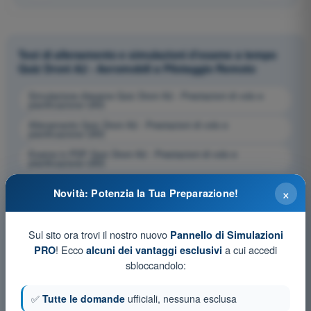
Test di allenamento e simulazioni d'esame a tempo
Quiz Droni A2 - Aeromobili a Pilotaggio Remoto
Simulazione d'esame Quiz Droni A2 - Prestazioni di volo e
pianificazione UAS
Allenamento Quiz Droni A2 - Prestazioni di volo e
pianificazione UAS
Esame in PDF Quiz Droni A2 - Prestazioni di volo e
pianificazione UAS
×
Novità: Potenzia la Tua Preparazione!
Sul sito ora trovi il nostro nuovo
Pannello di Simulazioni
! Ecco
a cui accedi
PRO
alcuni dei vantaggi esclusivi
sbloccandolo:
✅
Tutte le domande
ufficiali, nessuna esclusa