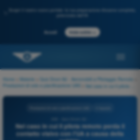
Scopri il nostro nuovo portale: la tua preparazione d'esame completa,
✨
potenziata dall'IA
→
Accedi
Inizia subito
Home
>
Materie
>
Quiz Droni A2 - Aeromobili a Pilotaggio Remoto
>
Prestazioni di volo e pianificazione UAS
>
Nel caso in cui il pilota remoto perda il contatto visivo con l'UA a causa della nebbia:
Prestazioni di volo e pianificazione UAS
4 risposte
246 - Quiz Droni A2 -
Nel caso in cui il pilota remoto perda il
contatto visivo con l'UA a causa della